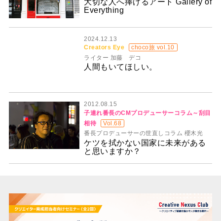
大切な人へ捧げるアート Gallery of
Everything
2024.12.13
Creators Eye
choco旅 vol.10
ライター 加藤 デコ
人間もいてほしい。
2012.08.15
子連れ番長のCMプロデューサーコラム～刮目
相待
Vol.68
番長プロデューサーの世直しコラム 櫻木光
ケツを拭かない国家に未来がある
と思いますか？