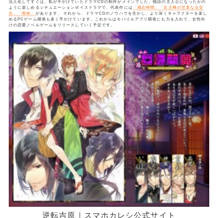
法人化してすぐは、私が手がけていたドラマCDの制作がメインでした。物語の主人公になったかの
ように楽しめるシチュエーションボイスドラマで、代表作には
「感応時間」
「女王蜂の甘美なる交
合」
「雨枕」
があります。 それから、ドラマCDのノウハウを生かし、より深くキャラクターを楽し
めるPCゲーム開発も多く手がけています。これからはモバイルアプリ開発にも力を入れて、女性向
けの恋愛ノベルゲームをリリースしていく予定です。
逆転吉原｜スマホカレシ公式サイト