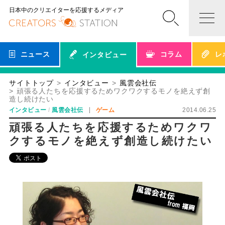
日本中のクリエイターを応援するメディア
ニュース
コラム
レ
インタビュー
サイトトップ
インタビュー
風雲会社伝
頑張る人たちを応援するためワクワクするモノを絶えず創
造し続けたい
インタビュー
風雲会社伝
ゲーム
2014.06.25
頑張る人たちを応援するためワクワ
クするモノを絶えず創造し続けたい