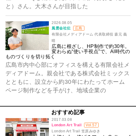
と）さん。大木さんが目指した
2026.08.05
風雲会社伝
広島
有限会社メディアドーム 代表取締役 森元 義
晴
広島に根ざし、HP制作で約30年。
変わらぬ“使い手視点”で、AI時代の
ものづくりを切り拓く
広島市内中心部にオフィスを構える有限会社メ
ディアドーム。親会社である株式会社ミックス
とともに、設立から約30年にわたってホーム
ページ制作などを手がけ、地域企業の
おすすめ記事
2017.03.08
London Art Trail
Vol.57
London Art Trail 笠原みゆき