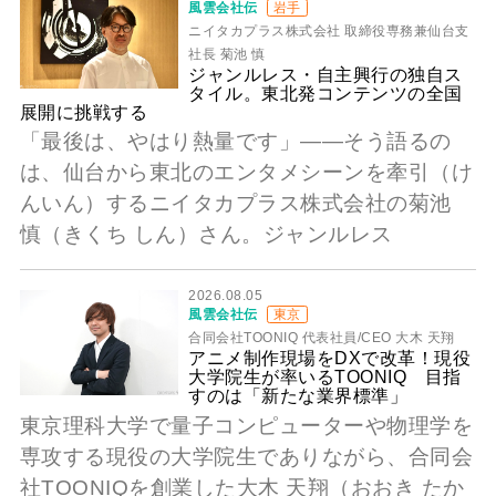
風雲会社伝
岩手
ニイタカプラス株式会社 取締役専務兼仙台支
社長 菊池 慎
ジャンルレス・自主興行の独自ス
タイル。東北発コンテンツの全国
展開に挑戦する
「最後は、やはり熱量です」――そう語るの
は、仙台から東北のエンタメシーンを牽引（け
んいん）するニイタカプラス株式会社の菊池
慎（きくち しん）さん。ジャンルレス
2026.08.05
風雲会社伝
東京
合同会社TOONIQ 代表社員/CEO 大木 天翔
アニメ制作現場をDXで改革！現役
大学院生が率いるTOONIQ 目指
すのは「新たな業界標準」
東京理科大学で量子コンピューターや物理学を
専攻する現役の大学院生でありながら、合同会
社TOONIQを創業した大木 天翔（おおき たか