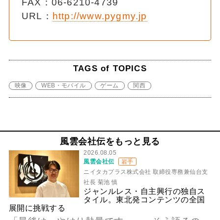
FAX：06-6210-4739
URL：
http://www.pygmy.jp
TAGS of TOPICS
映像
WEB・モバイル
ゲーム
関西
風雲会社伝をもっと見る
2026.08.05
風雲会社伝
岩手
ニイタカプラス株式会社 取締役専務兼仙台支
社長 菊池 慎
ジャンルレス・自主興行の独自ス
タイル。東北発コンテンツの全国
展開に挑戦する