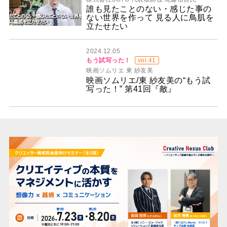
誰も見たことのない・感じた事の
ない世界を作って 見る人に鳥肌を
立たせたい
2024.12.05
もう試写った！
vol.41
映画ソムリエ 東 紗友美
映画ソムリエ/東 紗友美の“もう試
写った！” 第41回『敵』