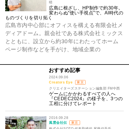
晴
広島に根ざし、HP制作で約30年。
変わらぬ“使い手視点”で、AI時代の
ものづくりを切り拓く
広島市内中心部にオフィスを構える有限会社メ
ディアドーム。親会社である株式会社ミックス
とともに、設立から約30年にわたってホーム
ページ制作などを手がけ、地域企業の
おすすめ記事
2024.09.06
Creators Eye
東京
クリエイターズステーション編集部 FM中西
ゲームにかかわるすべての人へ
『CEDEC2024』の様子を、3つの
工程に分けてレポート
2016.09.28
風雲会社伝
東京
株式会社SOTO 代表取締役 尾藤信吾氏