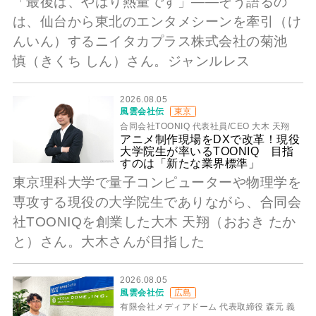
「最後は、やはり熱量です」――そう語るの
は、仙台から東北のエンタメシーンを牽引（け
んいん）するニイタカプラス株式会社の菊池
慎（きくち しん）さん。ジャンルレス
2026.08.05
風雲会社伝
東京
合同会社TOONIQ 代表社員/CEO 大木 天翔
アニメ制作現場をDXで改革！現役
大学院生が率いるTOONIQ 目指
すのは「新たな業界標準」
東京理科大学で量子コンピューターや物理学を
専攻する現役の大学院生でありながら、合同会
社TOONIQを創業した大木 天翔（おおき たか
と）さん。大木さんが目指した
2026.08.05
風雲会社伝
広島
有限会社メディアドーム 代表取締役 森元 義