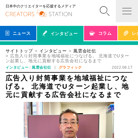
日本中のクリエイターを応援するメディア
ニュース
コラム
レ
インタビュー
サイトトップ
インタビュー
風雲会社伝
広告入り封筒事業を地域福祉につなげる。 北海道でUター
ン起業し、地元に貢献する広告会社になるまで
インタビュー
風雲会社伝
グラフィック
2022.08.17
広告入り封筒事業を地域福祉につな
げる。 北海道でUターン起業し、地
元に貢献する広告会社になるまで