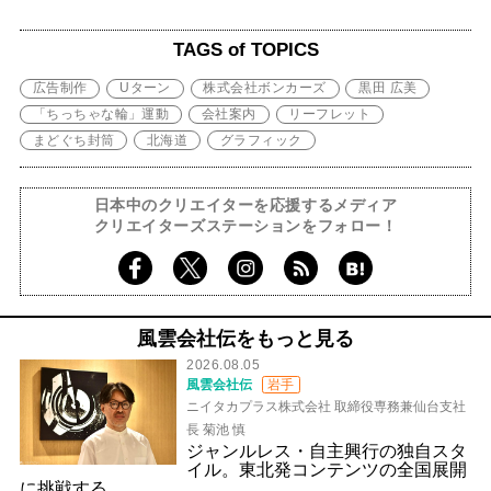
TAGS of TOPICS
広告制作
Uターン
株式会社ボンカーズ
黒田 広美
「ちっちゃな輪」運動
会社案内
リーフレット
まどぐち封筒
北海道
グラフィック
日本中のクリエイターを応援するメディア
クリエイターズステーションをフォロー！
風雲会社伝をもっと見る
2026.08.05
風雲会社伝
岩手
ニイタカプラス株式会社 取締役専務兼仙台支社
長 菊池 慎
ジャンルレス・自主興行の独自スタ
イル。東北発コンテンツの全国展開
に挑戦する