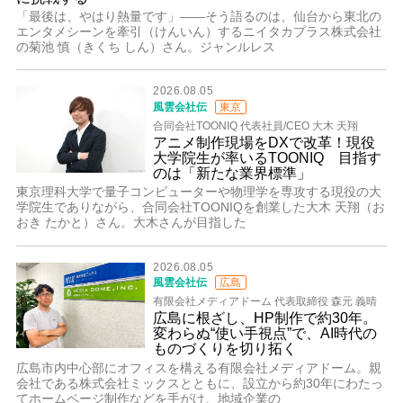
「最後は、やはり熱量です」――そう語るのは、仙台から東北の
エンタメシーンを牽引（けんいん）するニイタカプラス株式会社
の菊池 慎（きくち しん）さん。ジャンルレス
2026.08.05
風雲会社伝
東京
合同会社TOONIQ 代表社員/CEO 大木 天翔
アニメ制作現場をDXで改革！現役
大学院生が率いるTOONIQ 目指す
のは「新たな業界標準」
東京理科大学で量子コンピューターや物理学を専攻する現役の大
学院生でありながら、合同会社TOONIQを創業した大木 天翔（お
おき たかと）さん。大木さんが目指した
2026.08.05
風雲会社伝
広島
有限会社メディアドーム 代表取締役 森元 義晴
広島に根ざし、HP制作で約30年。
変わらぬ“使い手視点”で、AI時代の
ものづくりを切り拓く
広島市内中心部にオフィスを構える有限会社メディアドーム。親
会社である株式会社ミックスとともに、設立から約30年にわたっ
てホームページ制作などを手がけ、地域企業の