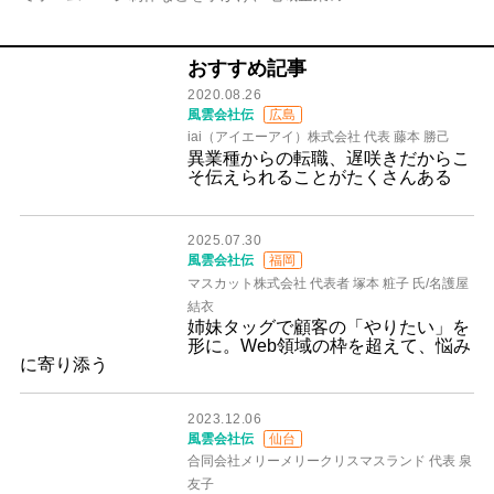
おすすめ記事
2020.08.26
風雲会社伝
広島
iai（アイエーアイ）株式会社 代表 藤本 勝己
異業種からの転職、遅咲きだからこ
そ伝えられることがたくさんある
2025.07.30
風雲会社伝
福岡
マスカット株式会社 代表者 塚本 粧子 氏/名護屋
結衣
姉妹タッグで顧客の「やりたい」を
形に。Web領域の枠を超えて、悩み
に寄り添う
2023.12.06
風雲会社伝
仙台
合同会社メリーメリークリスマスランド 代表 泉
友子