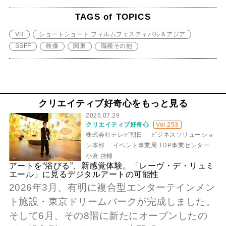
TAGS of TOPICS
VR
ショートショート フィルムフェスティバル＆アジア
SSFF
映像
関東
職種その他
クリエイティブ好奇心をもっと見る
2026.07.29
クリエイティブ好奇心
Vol.253
株式会社テレビ朝日 ビジネスソリューショ
ン本部 イベント事業局 TDP事業センター
小倉 啓輔
アートを“浴びる”、新感覚体験。「レーヴ・デ・リュミ
エール」に見るデジタルアートの可能性
2026年3月、有明に複合型エンターテインメン
ト施設・東京ドリームパークが完成しました。
そして6月、その8階に新たにオープンしたの