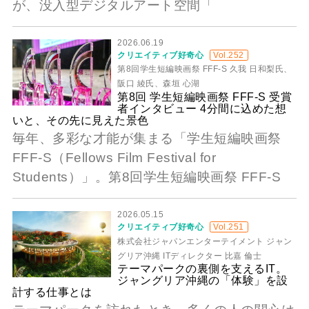
が、没入型デジタルアート空間「
2026.06.19
クリエイティブ好奇心
Vol.252
第8回学生短編映画祭 FFF-S 久我 日和梨氏、
阪口 綾氏、森垣 心湖
第8回 学生短編映画祭 FFF-S 受賞
者インタビュー 4分間に込めた想
いと、その先に見えた景色
毎年、多彩な才能が集まる「学生短編映画祭
FFF-S（Fellows Film Festival for
Students）」。第8回学生短編映画祭 FFF-S
2026.05.15
クリエイティブ好奇心
Vol.251
株式会社ジャパンエンターテイメント ジャン
グリア沖縄 ITディレクター 比嘉 倫士
テーマパークの裏側を支えるIT。
ジャングリア沖縄の「体験」を設
計する仕事とは