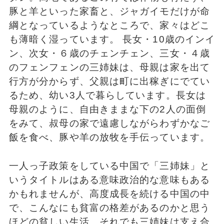
豚と羊といった家畜と、ジャガイモだけが命
綱となっているようなところで、家々はどこ
も薄暗く湿っています。 長女・10歳のインイ
ン、次女・６歳のチェンチェン、三女・４歳
のフェンフェンの三姉妹は、母親は家を出て
行方が分からず、父親は町に出稼ぎにでてい
るため、幼い3人で暮らしています。長女は
母親のように、自由きままな下の2人の面倒
をみて、叔母の家で遠慮しながらわずかなご
飯を食べ、豚や羊の放牧を手伝っています。
一人っ子政策をしている中国で「三姉妹」と
いうタイトルはある意味政治的な意味もある
かもれませんが、高度成長を続ける中国の中
で、こんなにも貧富の格差があるのかと思う
ほどの貧しい生活。それでも三姉妹は支え合