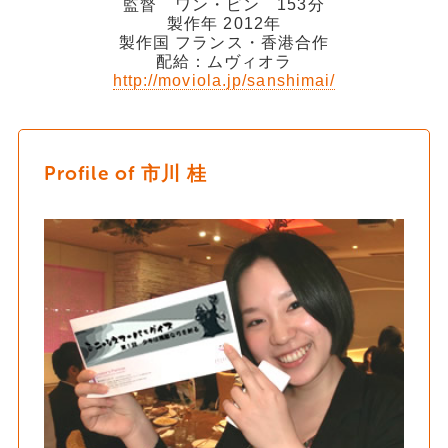
監督 ワン・ビン 153分
製作年 2012年
製作国 フランス・香港合作
配給：ムヴィオラ
http://moviola.jp/sanshimai/
Profile of 市川 桂