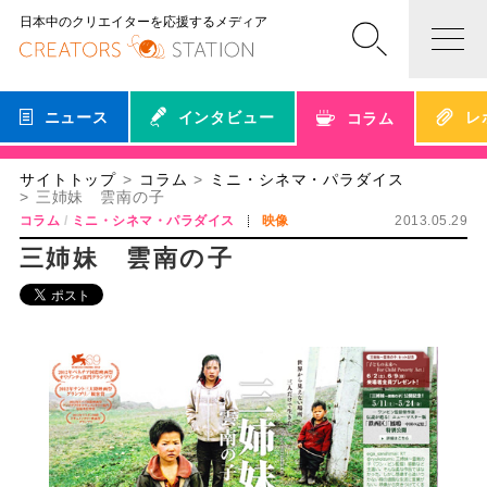
日本中のクリエイターを応援するメディア
ニュース
インタビュー
レ
コラム
サイトトップ
コラム
ミニ・シネマ・パラダイス
三姉妹 雲南の子
コラム
ミニ・シネマ・パラダイス
映像
2013.05.29
三姉妹 雲南の子