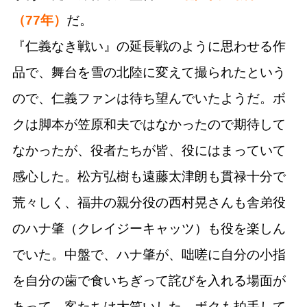
（77年）
だ。
『仁義なき戦い』の延長戦のように思わせる作
品で、舞台を雪の北陸に変えて撮られたという
ので、仁義ファンは待ち望んでいたようだ。ボ
クは脚本が笠原和夫ではなかったので期待して
なかったが、役者たちが皆、役にはまっていて
感心した。松方弘樹も遠藤太津朗も貫禄十分で
荒々しく、福井の親分役の西村晃さんも舎弟役
のハナ肇（クレイジーキャッツ）も役を楽しん
でいた。中盤で、ハナ肇が、咄嗟に自分の小指
を自分の歯で食いちぎって詫びを入れる場面が
あって、客たちは大笑いした。ボクも拍手して