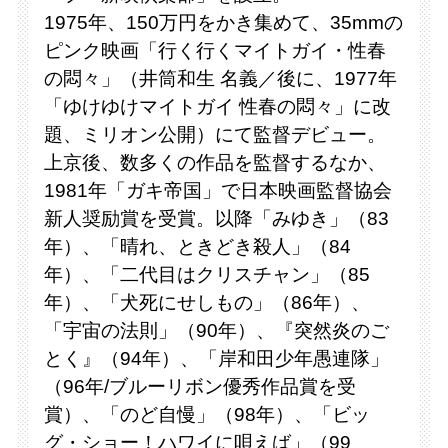
1975年、150万円をかき集めて、35mmの
ピンク映画「行く行くマイトガイ・性春
の悶々」（井筒和生 名義／後に、1977年
「ゆけゆけマイトガイ 性春の悶々」に改
題、ミリオン公開）にて監督デビュー。
上京後、数多くの作品を監督するなか、
1981年「ガキ帝国」で日本映画監督協会
新人奨励賞を受賞。以降「みゆき」（83
年）、「晴れ、ときどき殺人」（84
年）、「二代目はクリスチャン」（85
年）、「犬死にせしもの」（86年）、
「宇宙の法則」（90年）、『突然炎のご
とく』（94年）、「岸和田少年愚連隊」
（96年/ブルーリボン優秀作品賞を受
賞）、「のど自慢」（98年）、「ビッ
グ・ショー！ハワイに唄えば」（99