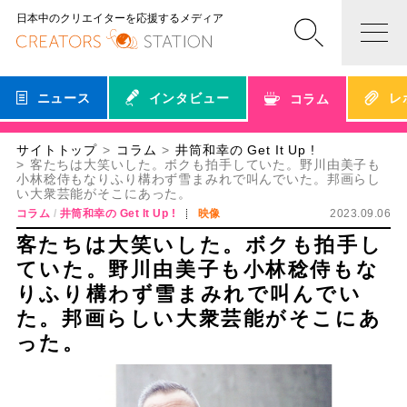
日本中のクリエイターを応援するメディア
ニュース
インタビュー
レ
コラム
サイトトップ
コラム
井筒和幸の Get It Up !
客たちは大笑いした。ボクも拍手していた。野川由美子も
小林稔侍もなりふり構わず雪まみれで叫んでいた。邦画らし
い大衆芸能がそこにあった。
コラム
井筒和幸の Get It Up !
映像
2023.09.06
客たちは大笑いした。ボクも拍手し
ていた。野川由美子も小林稔侍もな
りふり構わず雪まみれで叫んでい
た。邦画らしい大衆芸能がそこにあ
った。