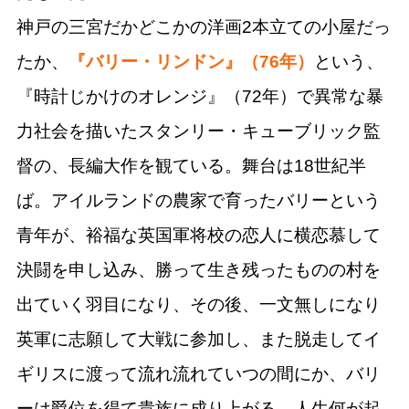
神戸の三宮だかどこかの洋画2本立ての小屋だっ
たか、
『バリー・リンドン』（76年）
という、
『時計じかけのオレンジ』（72年）で異常な暴
力社会を描いたスタンリー・キューブリック監
督の、長編大作を観ている。舞台は18世紀半
ば。アイルランドの農家で育ったバリーという
青年が、裕福な英国軍将校の恋人に横恋慕して
決闘を申し込み、勝って生き残ったものの村を
出ていく羽目になり、その後、一文無しになり
英軍に志願して大戦に参加し、また脱走してイ
ギリスに渡って流れ流れていつの間にか、バリ
ーは爵位を得て貴族に成り上がる。人生何が起