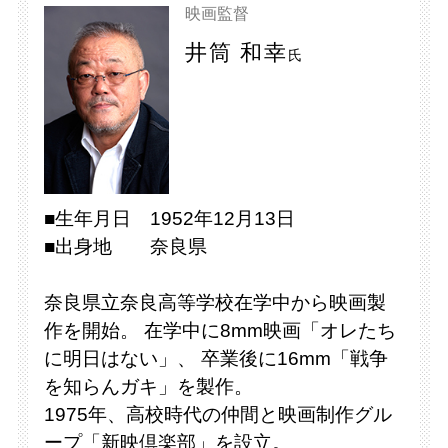
映画監督
井筒 和幸
氏
■生年月日 1952年12月13日
■出身地 奈良県
奈良県立奈良高等学校在学中から映画製
作を開始。 在学中に8mm映画「オレたち
に明日はない」、 卒業後に16mm「戦争
を知らんガキ」を製作。
1975年、高校時代の仲間と映画制作グル
ープ「新映倶楽部」を設立。