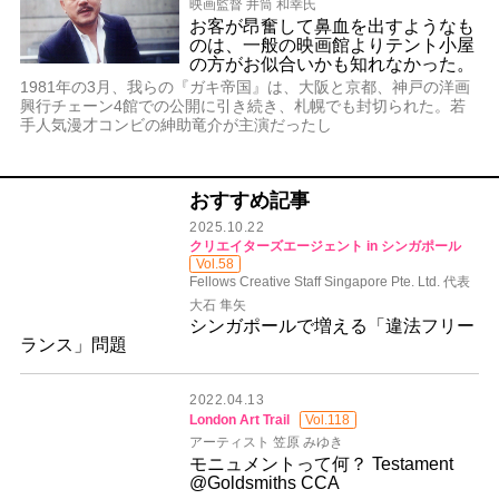
映画監督 井筒 和幸氏
お客が昂奮して鼻血を出すようなも
のは、一般の映画館よりテント小屋
の方がお似合いかも知れなかった。
1981年の3月、我らの『ガキ帝国』は、大阪と京都、神戸の洋画
興行チェーン4館での公開に引き続き、札幌でも封切られた。若
手人気漫才コンビの紳助竜介が主演だったし
おすすめ記事
2025.10.22
クリエイターズエージェント in シンガポール
Vol.58
Fellows Creative Staff Singapore Pte. Ltd. 代表
大石 隼矢
シンガポールで増える「違法フリー
ランス」問題
2022.04.13
London Art Trail
Vol.118
アーティスト 笠原 みゆき
モニュメントって何？ Testament
@Goldsmiths CCA