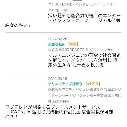
エンタメ批評家・インタビュアー・ライター・
ＭＣ 阪 清和
渋い題材も総合力で極上のエンター
テインメントに、ミュージカル「蜘
蛛女のキス」
2024.02.28
風雲会社伝
沖縄
株式会社CODREA CEO 東 ダワーン マサヒコ
マルチエンジニアの育成で社会課題
を解決へ。メタバースを活用し“従
来の生き方”に一石を投じる
2023.03.15
クリエイティブ好奇心
Vol.213
株式会社フジテレビジョン 編成制作局 編成ビジ
ネスセンター ビジネスセンター事業部 冨士川祐
輔氏/野村和生
フジテレビが開発するプレイスメントサービス
「iCADs」AI活用で完成後の作品に新広告掲載が可能
に？！