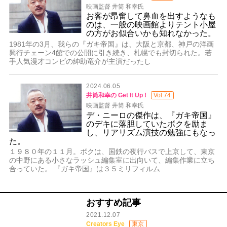
映画監督 井筒 和幸氏
お客が昂奮して鼻血を出すようなも
のは、一般の映画館よりテント小屋
の方がお似合いかも知れなかった。
1981年の3月、我らの『ガキ帝国』は、大阪と京都、神戸の洋画
興行チェーン4館での公開に引き続き、札幌でも封切られた。若
手人気漫才コンビの紳助竜介が主演だったし
2024.06.05
井筒和幸の Get It Up !
Vol.74
映画監督 井筒 和幸氏
デ・ニーロの傑作は、『ガキ帝国』
のデキに落胆していたボクを励ま
し、リアリズム演技の勉強にもなっ
た。
１９８０年の１１月。ボクは、国鉄の夜行バスで上京して、東京
の中野にある小さなラッシュ編集室に出向いて、編集作業に立ち
合っていた。 『ガキ帝国』は３５ミリフィルム
おすすめ記事
2021.12.07
Creators Eye
東京