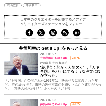
映画監督
井筒和幸
日本中のクリエイターを応援するメディア
クリエイターズステーションをフォロー！
井筒和幸の Get It Up !をもっと見る
2024.08.07
井筒和幸の Get It Up !
Vol.76
映画監督 井筒 和幸氏
“義理欠く恥かく人情欠く”…『ガキ
帝国』をバカにするような注文に腹
が立った。
『ガキ帝国』が公開された1981年は、映画作りに忙殺された年
だ。 春の終わり頃。東映の製作本部のお偉いさんから電話があっ
た。「東映の鈴木だけど、あんたの『ガキ帝
2024.07.03
井筒和幸の Get It Up !
Vol.75