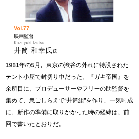
Vol.77
映画監督
Kazuyuki Izutsu
井筒 和幸氏
氏
1981年の5月。東京の渋谷の外れに特設された
テント小屋で封切り中だった、『ガキ帝国』を
余所目に、プロデューサーやフリーの助監督を
集めて、急ごしらえで“井筒組”を作り、一気呵成
に、新作の準備に取りかかった時の経緯は、前
回で書いたとおりだ。