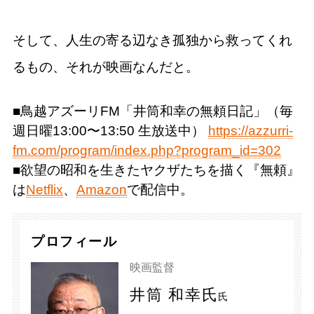
そして、人生の寄る辺なき孤独から救ってくれ
るもの、それが映画なんだと。
■鳥越アズーリFM「井筒和幸の無頼日記」（毎
週日曜13:00〜13:50 生放送中）
https://azzurri-
fm.com/program/index.php?program_id=302
■欲望の昭和を生きたヤクザたちを描く『無頼』
は
Netflix
、
Amazon
で配信中。
プロフィール
映画監督
井筒 和幸氏
氏