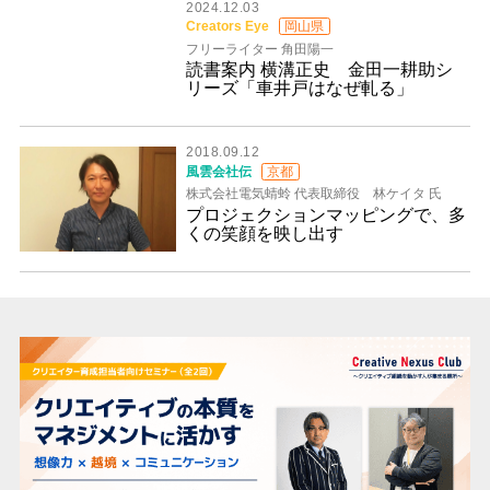
2024.12.03
Creators Eye
岡山県
フリーライター 角田陽一
読書案内 横溝正史 金田一耕助シ
リーズ「車井戸はなぜ軋る」
2018.09.12
風雲会社伝
京都
株式会社電気蜻蛉 代表取締役 林ケイタ 氏
プロジェクションマッピングで、多
くの笑顔を映し出す