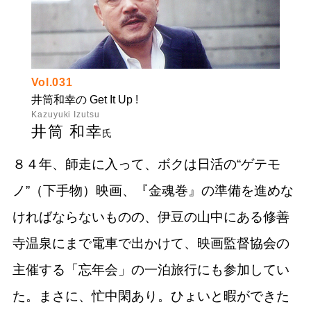
Vol.031
井筒和幸の Get It Up !
Kazuyuki Izutsu
井筒 和幸
氏
８４年、師走に入って、ボクは日活の“ゲテモ
ノ”（下手物）映画、『金魂巻』の準備を進めな
ければならないものの、伊豆の山中にある修善
寺温泉にまで電車で出かけて、映画監督協会の
主催する「忘年会」の一泊旅行にも参加してい
た。まさに、忙中閑あり。ひょいと暇ができた