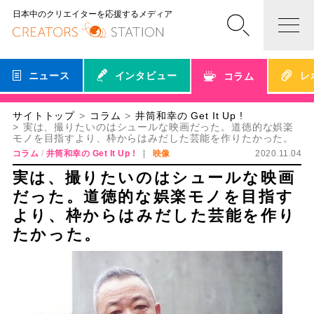
日本中のクリエイターを応援するメディア
ニュース
インタビュー
レ
コラム
サイトトップ
コラム
井筒和幸の Get It Up !
実は、撮りたいのはシュールな映画だった。道徳的な娯楽
モノを目指すより、枠からはみだした芸能を作りたかった。
コラム
井筒和幸の Get It Up !
映像
2020.11.04
実は、撮りたいのはシュールな映画
だった。道徳的な娯楽モノを目指す
より、枠からはみだした芸能を作り
たかった。