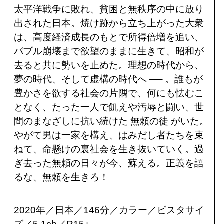
太平洋戦争に敗れ、貧困と無秩序の中に放り
出された日本。焼け跡から立ち上がった大衆
は、高度経済成長のもとで所得倍増を追い、
バブル崩壊まで欲望のままに生きて、昭和が
去ると共に勢いを止めた。理想の時代から、
夢の時代、そして虚構の時代へ ── 。誰もが
豊かさを欲する社会の片隅で、何にも怯むこ
となく、たった一人で飢えや汚辱と闘い、世
間のまなざしに抗い続けた 無頼の徒 がいた。
やがて男は一家を構え、はみだし者たちを束
ねて、命懸けの裏社会を生き抜いていく。過
ぎ去った無頼の日々が今、蘇える。正義を語
るな、無頼を生きろ！
2020年／日本／146分／カラー／ビスタサイ