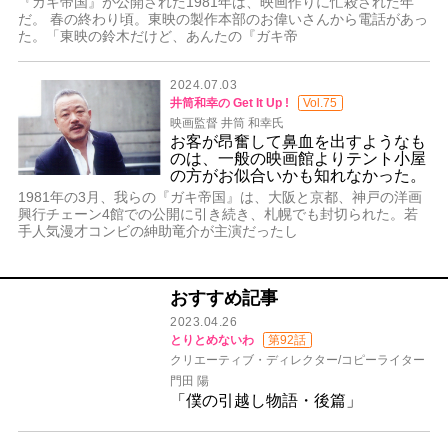
『ガキ帝国』が公開された1981年は、映画作りに忙殺された年
だ。 春の終わり頃。東映の製作本部のお偉いさんから電話があっ
た。「東映の鈴木だけど、あんたの『ガキ帝
2024.07.03
井筒和幸の Get It Up !
Vol.75
映画監督 井筒 和幸氏
お客が昂奮して鼻血を出すようなも
のは、一般の映画館よりテント小屋
の方がお似合いかも知れなかった。
1981年の3月、我らの『ガキ帝国』は、大阪と京都、神戸の洋画
興行チェーン4館での公開に引き続き、札幌でも封切られた。若
手人気漫才コンビの紳助竜介が主演だったし
おすすめ記事
2023.04.26
とりとめないわ
第92話
クリエーティブ・ディレクター/コピーライター
門田 陽
「僕の引越し物語・後篇」