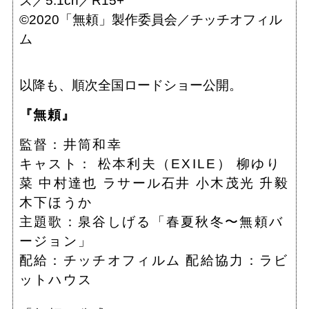
ズ／5.1ch／R15+
©2020「無頼」製作委員会／チッチオフィル
ム
以降も、順次全国ロードショー公開。
『無頼』
監督：井筒和幸
キャスト： 松本利夫（EXILE） 柳ゆり
菜 中村達也 ラサール石井 小木茂光 升毅
木下ほうか
主題歌：泉谷しげる「春夏秋冬〜無頼バ
ージョン」
配給：チッチオフィルム 配給協力：ラビ
ットハウス