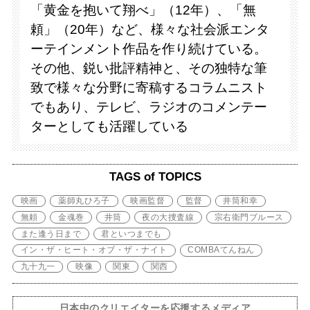
「黄金を抱いて翔べ」（12年）、「無
頼」（20年）など、様々な社会派エンタ
ーテインメント作品を作り続けている。
その他、鋭い批評精神と、その独特な筆
致で様々な分野に寄稿するコラムニスト
でもあり、テレビ、ラジオのコメンテー
ターとしても活躍している
TAGS of TOPICS
映画
薬師丸ひろ子
映画監督
監督
井筒和幸
無頼
金魂巻
井筒
夜の大捜査線
宗右衛門ブルース
また逢う日まで
君といつまでも
イン・ザ・ヒート・オブ・ザ・ナイト
COMBAてんねん
九十九一
映像
関東
関西
日本中のクリエイターを応援するメディア