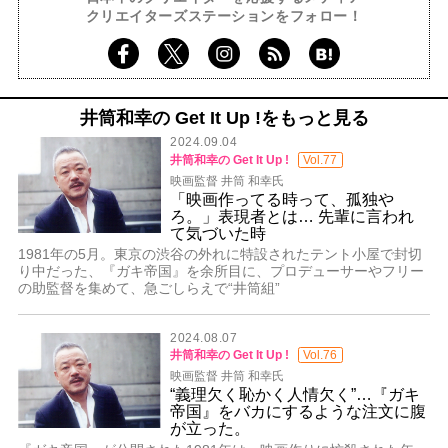
クリエイターズステーションをフォロー！
井筒和幸の Get It Up !をもっと見る
2024.09.04
井筒和幸の Get It Up !
Vol.77
映画監督 井筒 和幸氏
「映画作ってる時って、孤独や
ろ。」表現者とは… 先輩に言われ
て気づいた時
1981年の5月。東京の渋谷の外れに特設されたテント小屋で封切
り中だった、『ガキ帝国』を余所目に、プロデューサーやフリー
の助監督を集めて、急ごしらえで“井筒組”
2024.08.07
井筒和幸の Get It Up !
Vol.76
映画監督 井筒 和幸氏
“義理欠く恥かく人情欠く”…『ガキ
帝国』をバカにするような注文に腹
が立った。