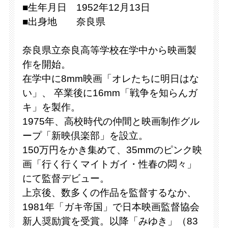
■生年月日 1952年12月13日
■出身地 奈良県
奈良県立奈良高等学校在学中から映画製
作を開始。
在学中に8mm映画「オレたちに明日はな
い」、 卒業後に16mm「戦争を知らんガ
キ」を製作。
1975年、高校時代の仲間と映画制作グル
ープ「新映倶楽部」を設立。
150万円をかき集めて、35mmのピンク映
画「行く行くマイトガイ・性春の悶々」
にて監督デビュー。
上京後、数多くの作品を監督するなか、
1981年「ガキ帝国」で日本映画監督協会
新人奨励賞を受賞。以降「みゆき」（83