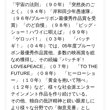
「宇宙の法則」（９０年）『突然炎のご
とく』（９４年）「岸和田少年愚連隊」
（９６年/ブルーリボン最優秀作品賞を受
賞） 「のど自慢」（９８年） 「ビッグ・
ショー！ハワイに唄えば」（９９年）
「ゲロッパ！」（０３年） 「パッチ
ギ！」（０４年）では、05年度ブルーリ
ボン最優秀作品賞他、多数の映画賞を総
なめ獲得し、その続編「パッチギ！
LOVE&PEACE」（０７年） 「TO THE
FUTURE」（０８年） 「ヒーローショ
ー」（１０年）「黄金を抱いて翔べ」
（１２年）など、様々な社会派エンター
テインメント作品を作り続けている。
その他、独自の批評精神と鋭い眼差しに
より様々な分野での「御意見番」とし