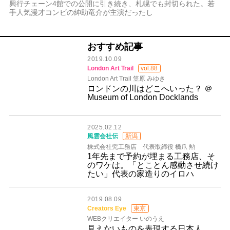
興行チェーン4館での公開に引き続き、札幌でも封切られた。若
手人気漫才コンビの紳助竜介が主演だったし
おすすめ記事
2019.10.09
London Art Trail
vol.88
London Art Trail 笠原 みゆき
ロンドンの川はどこへいった？ ＠
Museum of London Docklands
2025.02.12
風雲会社伝
新潟
株式会社究工務店 代表取締役 橋爪 勲
1年先まで予約が埋まる工務店、そ
のワケは。「とことん感動させ続け
たい」代表の家造りのイロハ
2019.08.09
Creators Eye
東京
WEBクリエイター いのうえ
見えないものを表現する日本人