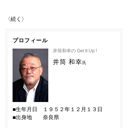
〈続く〉
プロフィール
井筒和幸の Get It Up !
井筒 和幸
氏
■生年月日 １９５２年１２月１３日
■出身地 奈良県