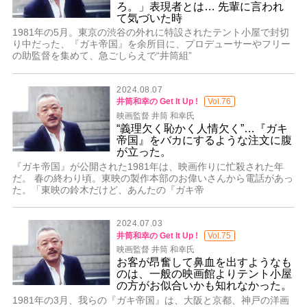
ろ。」表現者とは… 先輩に言われ
て気づいた時
1981年の5月。東京の渋谷の外れに特設されたテント小屋で封切
り中だった、『ガキ帝国』を余所目に、プロデューサーやフリー
の助監督を集めて、急ごしらえで“井筒組”
2024.08.07
井筒和幸の Get It Up !
Vol.76
映画監督 井筒 和幸氏
“義理欠く恥かく人情欠く”…『ガキ
帝国』をバカにするような注文に腹
が立った。
『ガキ帝国』が公開された1981年は、映画作りに忙殺された年
だ。 春の終わり頃。東映の製作本部のお偉いさんから電話があっ
た。「東映の鈴木だけど、あんたの『ガキ帝
2024.07.03
井筒和幸の Get It Up !
Vol.75
映画監督 井筒 和幸氏
お客が昂奮して鼻血を出すようなも
のは、一般の映画館よりテント小屋
の方がお似合いかも知れなかった。
1981年の3月、我らの『ガキ帝国』は、大阪と京都、神戸の洋画