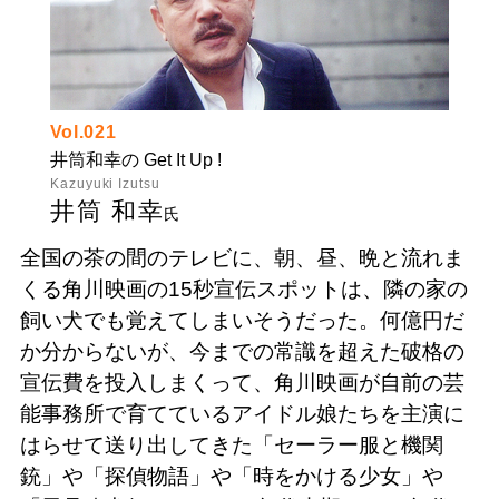
Vol.021
井筒和幸の Get It Up !
Kazuyuki Izutsu
井筒 和幸
氏
全国の茶の間のテレビに、朝、昼、晩と流れま
くる角川映画の15秒宣伝スポットは、隣の家の
飼い犬でも覚えてしまいそうだった。何億円だ
か分からないが、今までの常識を超えた破格の
宣伝費を投入しまくって、角川映画が自前の芸
能事務所で育てているアイドル娘たちを主演に
はらせて送り出してきた「セーラー服と機関
銃」や「探偵物語」や「時をかける少女」や