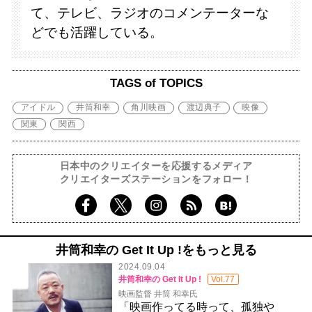
て、テレビ、ラジオのコメンテーターな
どでも活躍している。
TAGS of TOPICS
アイドル
井筒和幸
角川映画
渡辺典子
映像
関東
関西
日本中のクリエイターを応援するメディア
クリエイターズステーションをフォロー！
井筒和幸の Get It Up !をもっと見る
2024.09.04
井筒和幸の Get It Up !
Vol.77
映画監督 井筒 和幸氏
「映画作ってる時って、孤独や