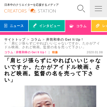
日本中のクリエイターを応援するメディア
ニュース
インタビュー
レ
コラム
サイトトップ
コラム
井筒和幸の Get It Up !
「肩ヒジ張らずにやればいいじゃないですか。たかがアイ
ドル映画、されど映画。監督の名を売って下さい」
コラム
井筒和幸の Get It Up !
映像
2020.01.08
「肩ヒジ張らずにやればいいじゃな
いですか。たかがアイドル映画、さ
れど映画。監督の名を売って下さ
い」