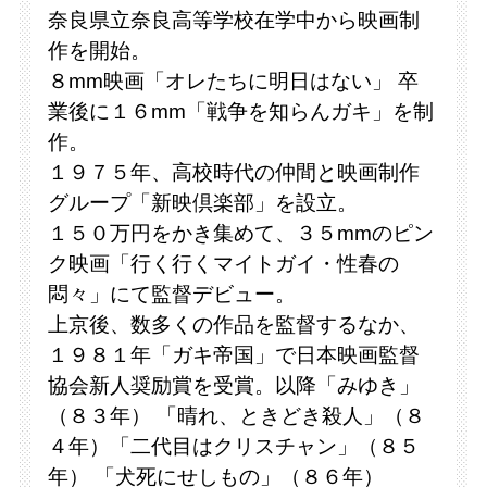
奈良県立奈良高等学校在学中から映画制
作を開始。
８mm映画「オレたちに明日はない」 卒
業後に１６mm「戦争を知らんガキ」を制
作。
１９７５年、高校時代の仲間と映画制作
グループ「新映倶楽部」を設立。
１５０万円をかき集めて、３５mmのピン
ク映画「行く行くマイトガイ・性春の
悶々」にて監督デビュー。
上京後、数多くの作品を監督するなか、
１９８１年「ガキ帝国」で日本映画監督
協会新人奨励賞を受賞。以降「みゆき」
（８３年） 「晴れ、ときどき殺人」（８
４年）「二代目はクリスチャン」（８５
年） 「犬死にせしもの」（８６年）