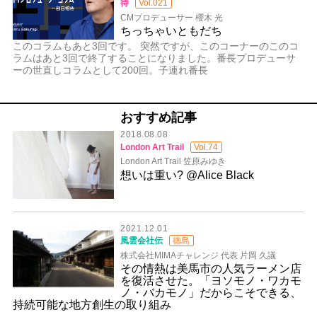
待
Vol.021
CMプロデューサー 櫻木 光
ちっちゃいともだち
このコラムもあと3回です。 突然ですが、このコーナーのこのコ
ラムはあと3回で終了することになりました。番長プロデューサ
ーの世直しコラムとして200回。子連れ番長
おすすめ記事
2018.08.08
London Art Trail
Vol.74
London Art Trail 笠原みゆき
想いは重い? @Alice Black
2021.12.01
風雲会社伝
徳島
株式会社MIMAチャレンジ 代表 片岡 久議
その情熱は美馬市の人気ラーメン店
を復活させた。「ヨソモノ・ワカモ
ノ・バカモノ」だからこそできる、
持続可能な地方創生の取り組み