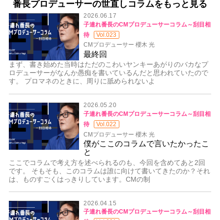
番長プロデューサーの世直しコラムをもっと見る
2026.06.17
子連れ番長のCMプロデューサーコラム～刮目相
待
Vol.023
CMプロデューサー 櫻木 光
最終回
まず、書き始めた当時はただのこわいヤンキーあがりのバカなプ
ロデューサーがなんか愚痴を書いているんだと思われていたので
す。 プロマネのときに、周りに舐められないよ
2026.05.20
子連れ番長のCMプロデューサーコラム～刮目相
待
Vol.022
CMプロデューサー 櫻木 光
僕がここのコラムで言いたかったこ
と
ここでコラムで考え方を述べられるのも、今回を含めてあと2回
です。 そもそも、このコラムは誰に向けて書いてきたのか？それ
は、ものすごくはっきりしています。CMの制
2026.04.15
子連れ番長のCMプロデューサーコラム～刮目相