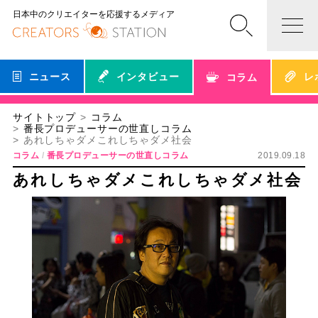
日本中のクリエイターを応援するメディア
ニュース
インタビュー
レ
コラム
サイトトップ
コラム
番長プロデューサーの世直しコラム
あれしちゃダメこれしちゃダメ社会
コラム
番長プロデューサーの世直しコラム
2019.09.18
あれしちゃダメこれしちゃダメ社会