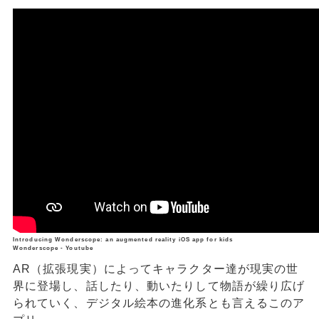
Introducing Wonderscope: an augmented reality iOS app for kids
Wonderscope - Youtube
AR（拡張現実）によってキャラクター達が現実の世
界に登場し、話したり、動いたりして物語が繰り広げ
られていく、デジタル絵本の進化系とも言えるこのア