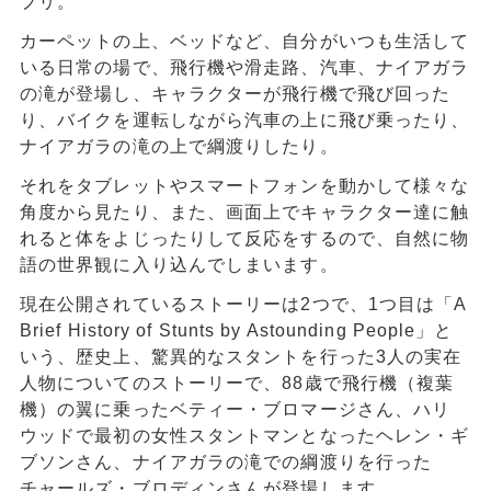
プリ。
カーペットの上、ベッドなど、自分がいつも生活して
いる日常の場で、飛行機や滑走路、汽車、ナイアガラ
の滝が登場し、キャラクターが飛行機で飛び回った
り、バイクを運転しながら汽車の上に飛び乗ったり、
ナイアガラの滝の上で綱渡りしたり。
それをタブレットやスマートフォンを動かして様々な
角度から見たり、また、画面上でキャラクター達に触
れると体をよじったりして反応をするので、自然に物
語の世界観に入り込んでしまいます。
現在公開されているストーリーは2つで、1つ目は「A
Brief History of Stunts by Astounding People」と
いう、歴史上、驚異的なスタントを行った3人の実在
人物についてのストーリーで、88歳で飛行機（複葉
機）の翼に乗ったベティー・ブロマージさん、ハリ
ウッドで最初の女性スタントマンとなったヘレン・ギ
ブソンさん、ナイアガラの滝での綱渡りを行った
チャールズ・ブロディンさんが登場します。