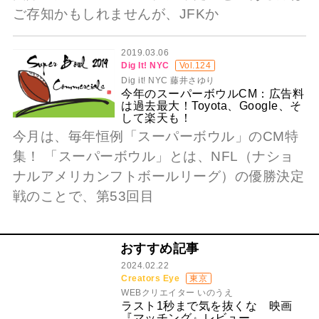
ご存知かもしれませんが、JFKか
2019.03.06
Dig It! NYC
Vol.124
Dig it! NYC 藤井さゆり
今年のスーパーボウルCM：広告料
は過去最大！Toyota、Google、そ
して楽天も！
今月は、毎年恒例「スーパーボウル」のCM特
集！ 「スーパーボウル」とは、NFL（ナショ
ナルアメリカンフトボールリーグ）の優勝決定
戦のことで、第53回目
おすすめ記事
2024.02.22
Creators Eye
東京
WEBクリエイター いのうえ
ラスト1秒まで気を抜くな 映画
『マッチング』レビュー