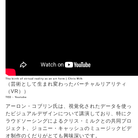
The birth of virtual reality as an art form | Chris Milk
（芸術として生まれ変わったバーチャルリアリティ
（VR））
TED - Youtube
アーロン・コブリン氏は、視覚化されたデータを使っ
たビジュアルデザインについて講演しており、特にク
ラウドソーシングによるクリス・ミルクとの共同プロ
ジェクト、ジョニー・キャッシュのミュージックビデ
オ制作のくだりがとても興味深いです。