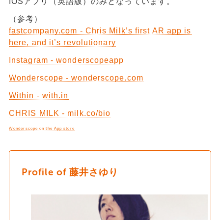
IOSアプリ（英語版）のみとなっています。
（参考）
fastcompany.com - Chris Milk’s first AR app is
here, and it’s revolutionary
Instagram - wonderscopeapp
Wonderscope -
wonderscope.com
Within - with.in
CHRIS MILK -
milk.co/bio
Wonderscope on the App store
Profile of 藤井さゆり