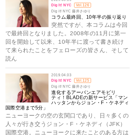
Dig It! NYC
Vol.126
Dig it! NYC 藤井さゆり
コラム最終回、10年半の振り返り
突然ですが、本コラムは今回
で最終回となりました。2008年の11月に第一
回を開始して以来、10年半に渡って書き続け
て来られたことをフェローズの皆さん、そして
読ん
2019.04.03
Dig It! NYC
Vol.125
Dig it! NYC 藤井さゆり
進化するアーバンエアモビリ
ティ！BLADEの新サービス「マン
ハッタンからジョン・F・ケネディ
国際空港まで5分」
ニューヨークの空の玄関口であり、日々多くの
人々が行き交うジョン・F・ケネディ（JFK）
国際空港。ニューヨークに来たことのある方は