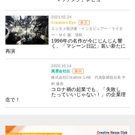
2021.02.24
Creators Eye
東京
エンタメ批評家・インタビュアー・ライタ
ー・ＭＣ 阪 清和
1996年の名作が今にじんじん響
く、「マシーン日記」装い新たに
再演
2020.10.14
風雲会社伝
新潟
株式会社Creative. LAB 代表取締役社長 中
村 修吾
コロナ禍の起業でも、「失敗し
たっていいじゃない！」の企業理
念で！