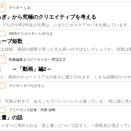
県金
ライター しお
市
るぎ」から究極のクリエイティブを考える
WEBクリエイター いのうえ
京
ェーブ短歌
オフ
映像編集＆コピーライター 野辺五月
ス
よ ～「動画」編2～
ライター かつらひさこ
京
フリーランス記者・作家 岩崎
京
と量」の話