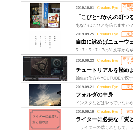
石川
2019.10.01
Creators Eye
沢
「こびとづかんの町つ
2019.09.25
Creators Eye
東
自由に詠めばニューウ
東京 
2019.09.23
Creators Eye
ィ
チュートリアルを極め
2019.09.21
Creators Eye
東
フォルダの中身
2019.09.19
Creators Eye
東
ライターに必要な「質