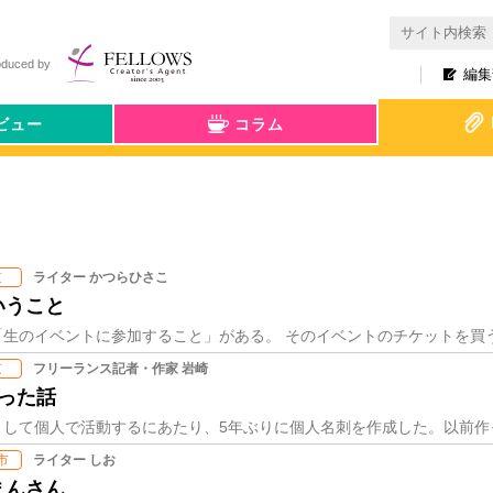
oduced by
編集
ビュー
コラム
ライター かつらひさこ
京
いうこと
フリーランス記者・作家 岩崎
京
った話
ライター しお
市
まんさん