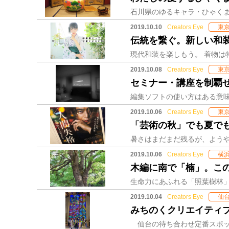
2019.10.10
Creators Eye
東
伝統を繋ぐ。新しい和
2019.10.08
Creators Eye
東
セミナー・講座を制覇
2019.10.06
Creators Eye
東
「芸術の秋」でも夏で
2019.10.06
Creators Eye
横
木編に南で「楠」。こ
2019.10.04
Creators Eye
仙
みちのくクリエイティ