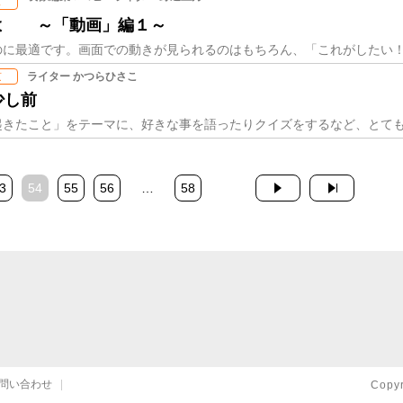
ス
よ ～「動画」編１～
ライター かつらひさこ
京
少し前
3
54
55
56
…
58
問い合わせ
Copy