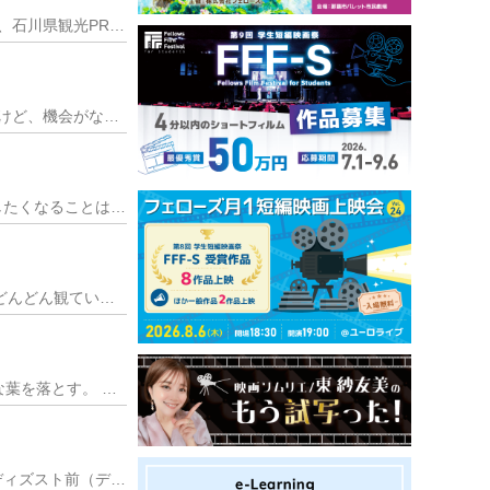
石川県のゆるキャラ・ひゃくまんさんを知っていますか？ 2013年から首都圏や石川県内で活動をする、石川県観光PRマスコットキャラクターです。 奇抜なフォルムとち
現代和装を楽しもう。 着物は特別な時に着るイメージがありませんか？ または、日常的に着てみたいけど、機会がない・・・など。 今回は、和装を現代風にアレンジした商
編集ソフトの使い方はある意味で無限大。ある程度アウトプットできるようになったとしても、質問したくなることはたくさんあります。その時にぜひ活用したいのがSNSなの
暑さはまだまだ残るが、ようやく秋本番になりつつある。 「芸術の秋」ということで、観たい映画をどんどん観ている（秋でなくても観たい映画は観ているが）。
生命力にあふれる「照葉樹林」 木々は冬になれば葉を落とす。 松や杉以外の、葉が広い木々はみんな葉を落とす。 これは北日本出身者にとっての常識。 &
仙台の待ち合わせ定番スポットといえば「伊達前」「ラス前（デパートの『フォーラス』前）」「ディズスト前（ディズニーストア仙台東映プラザ店前）」。このうち「伊達前