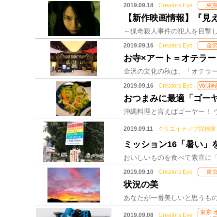
2019.09.18
Creators Eye
東
【新作映画情報】『見え
2019.09.16
Creators Eye
金
お寺×アート＝オテラ
2019.09.16
Creators Eye
Vol.
おつまみに最適「ゴー
2019.09.11
クリエイティブ探検隊
ミッション16「暑い
2019.09.10
Creators Eye
東
状況の美
東京 
2019.09.08
Creators Eye