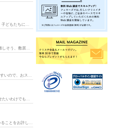
あなたはこびとを信じますか？ うちの小学2年生の次男は、いまだにホトケアカバネを探しています。 子どもたちに人気の絵本「こびとづかん」シリーズ。 作者のなばたと
5・7・5・7・7の31文字から成る短歌。国語の授業で習った方も多いのではないでしょうか。 短歌は難しそう、敷居が高い、あるいは美しい言葉で詠まなければ・・・！
編集の仕方をYOUTUBEで探すと、海外のチュートリアルの多さに驚かされます。しかも結構分かりやすいので、おススメです。英語が苦手という方もいると思いますが、基
インスタなどはやっていないが、写真が好きで、あちこちでパシャパシャと撮っている。 特に誰に見せたいわけでもなく、ただの日記代わりだ。 フォルダの中
ライターの端くれとして、ライターに求められる「質と量」について話そう。一部私見が混ざっていることをお許しいただきたい。 まずは質について。 もし ①原稿を