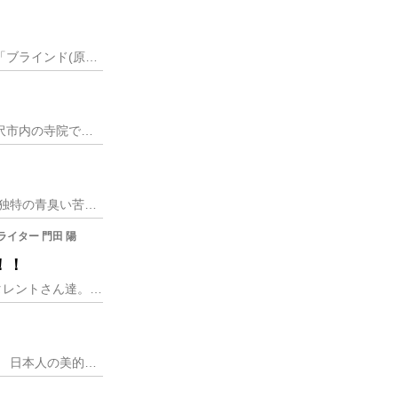
～猟奇殺人事件の犯人を目撃したのは、目の見えない元女性警察官だった～ 韓国で大ヒットした映画「ブラインド(原題：BLIND)」(2011)のリメイクとなる本作。
金沢の文化の秋は、「オテラート金澤」で始まります。 毎年、夏の終わりから秋の初めにかけて、金沢市内の寺院で開催されるオテラート金澤は、お寺とアートの融合として、
沖縄料理と言えばゴーヤー！ ウリ科の野菜・ニガウリ。 鮮やかな緑色にデコデコなルックス、そして独特の青臭い苦みが身上のこの食材、今では沖縄での名称「ゴーヤー」の
ライター 門田 陽
！！
おいしいものを食べて素直に「おいしい」や「うまい」と食リポ（レポ？）するとダメ出しを受けるタレントさん達。同病相憐れむ。コピーライターの僕達にはそのときのタレン
あなたが一番美しいと思うものは何ですか？ 今回は日本人の美意識について考えてみたいと思います。 日本人の美的感覚について「日本人にとって美しさとは何か/高階秀爾