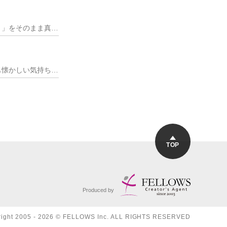
編集ソフトは「動画で学ぶ」のに最適です。画面での動きが見られるのはもちろん、「これがしたい！」をそのまま真似できるからです。モチベーションの維持に繋がります。
先日、「８９～９５年までに起きたこと」をテーマに、好きな事を語ったりクイズをするなど、とても懐かしい気持ちになるイベントに参加してきた。 いわゆる「バブル景気の
TOP
Produced by
right 2005 - 2026 © FELLOWS Inc. ALL RIGHTS RESERVED