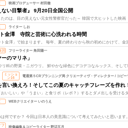
映画プロデューサー 村田徹
京
ない目撃者』 9月20日全国公開
ライター しお
沢
ート金澤 寺院と芸術に心洗われる時間
フリーライター 角田陽一
神奈川
ヤーのマリネ」
ミッショ
電通第５CRプランニング局 クリエーティヴ・ディレクター / コピー
ン16
」を言い換えろ！そしてこの夏のキャッチフレーズを作れ
WEBクリエイター いのうえ
京
オフ
映像編集＆コピーライター 野辺五月