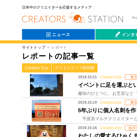
日本中のクリエイターを応援するメディア
Pr
ニュース
インタ
サイトトップ
レポート
会社伝
レポートの記事一覧
Creators Eye
クリエイティブ探検隊
2019.10.21
Creators Eye
東
イベントに足を運ぶと
2019.10.19
Creators Eye
東
5年ぶりに個人名刺を作
2019.10.16
Creators Eye
金沢
わたしの愛するひゃく