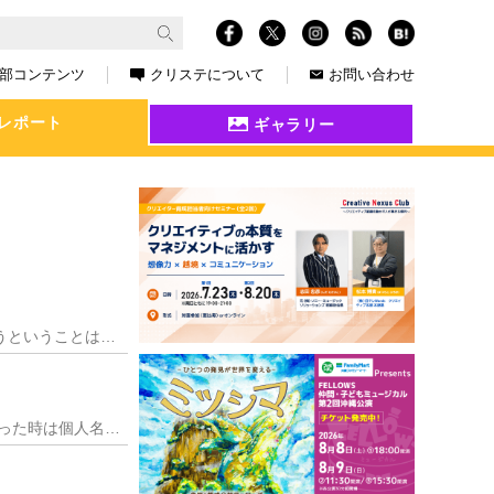
部コンテンツ
クリステについて
お問い合わせ
レポート
ギャラリー
趣味のひとつに、お芝居など「生のイベントに参加すること」がある。 そのイベントのチケットを買うということは、公演時間だけでなく、その会場に行くまでの時間も割かね
平面系マルチクリエイターとして個人で活動するにあたり、5年ぶりに個人名刺を作成した。以前作った時は個人名刺ブームの時代で、将来のことをフワッとしか考えていなか