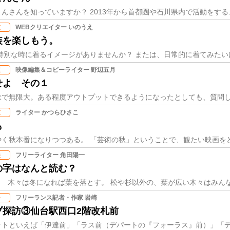
WEBクリエイター いのうえ
京
装を楽しもう。
映像編集＆コピーライター 野辺五月
京
せよ その１
ライター かつらひさこ
京
も
フリーライター 角田陽一
浜
の字はなんと読む？
フリーランス記者・作家 岩崎
台
ブ探訪③仙台駅西口2階改札前