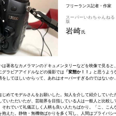
フリーランス記者・作家
スーパーいわちゃんねる
版
岩崎
氏
は著名なカメラマンのドキュメンタリーなどを映像で見ると
にグラビアアイドルなどの撮影では
「変態か！！」
と思うよう
情をしてほしいからって、あれはオーバーすぎるのではないか
じめてモデルさんをお願いした。知人を介して紹介していた
していただいたが、芸能界を目指している人は一般人と比較し
、それでいて礼儀正しく人柄も良い人たちばかり。「こ、こん
を抱えた。静物・無機物ばかりを多く写し、人間はプライバシ