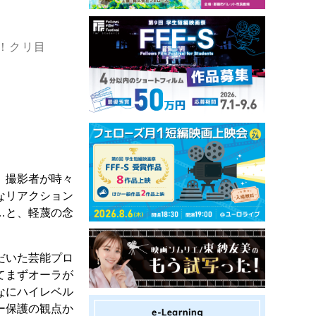
！クリ目
、撮影者が時々
なリアクション
…と、軽蔑の念
だいた芸能プロ
てまずオーラが
なにハイレベル
ー保護の観点か