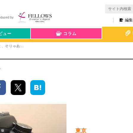
oduced by
編集
ビュー
コラム
よ、そりゃあ…
…
東京