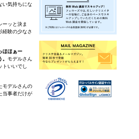
ない気持ちにな
シーッと決ま
影経験の少なさ
っほほぁー
う。
モデルさん
ットいいでし
たモデルさんの
た当事者だけが