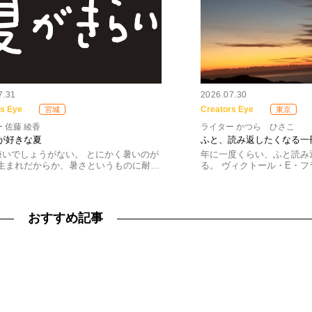
7.31
2026.07.30
rs Eye
Creators Eye
宮城
東京
 佐藤 綾香
ライター かつら ひさこ
が好きな夏
ふと、読み返したくなる一
いでしょうがない。 とにかく暑いのが
年に一度くらい、ふと読み
生まれだからか、暑さというものに耐…
る。 ヴィクトール・E・
おすすめ記事