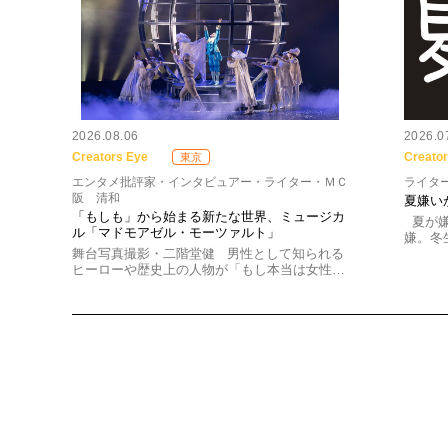
2026.08.06
2026.0
Creators Eye
Creato
東京
エンタメ批評家・インタビュアー・ライター・ＭＣ
ライター
阪 清和
夏嫌い
「もしも」から始まる新たな世界、ミュージカ
夏が嫌
ル「マドモアゼル・モーツァルト」
嫌。冬
舞台写真撮影・二階堂健 男性として知られる
ヒーローや歴史上の人物が「もし本当は女性…