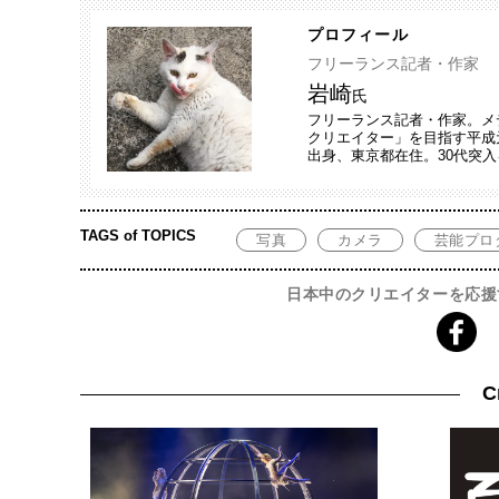
プロフィール
フリーランス記者・作家
岩崎
氏
フリーランス記者・作家。メ
クリエイター」を目指す平成
出身、東京都在住。30代突
TAGS of TOPICS
写真
カメラ
芸能プロ
日本中のクリエイターを応援
C