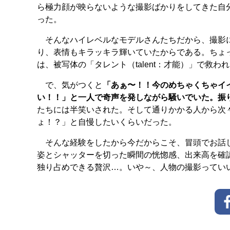
ら極力顔が映らないような撮影ばかりをしてきた自
った。
そんなハイレベルなモデルさんたちだから、撮影に
り、表情もキラッキラ輝いていたからである。ちょ
は、被写体の「タレント（talent：才能）」で救わ
で、気がつくと
「あぁ〜！！今のめちゃくちゃイ
い！！」と一人で奇声を発しながら騒いでいた。振
たちには半笑いされた。そして通りかかる人から次
ょ！？」と自慢したいくらいだった。
そんな経験をしたから今だからこそ、冒頭でお話し
姿とシャッターを切った瞬間の恍惚感、出来高を確
独り占めできる贅沢…。いや～、人物の撮影ってい