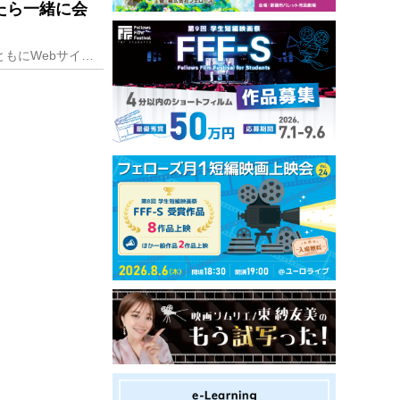
たら一緒に会
独立への憧れと離婚をきっかけにIT業界に飛び込んだ、和田健司（わだ けんじ）さん。前職の同僚とともにWebサイト制作、コンサルティングなどを展開する「株式会社サ