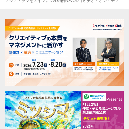
アジアドラマをメインにDVD制作やVOD（ビデオ・オン・デマンド）配信用のデータ制作……さらには日本語吹替版、映像翻訳・字幕制作などかゆいところに手が届く、ポス