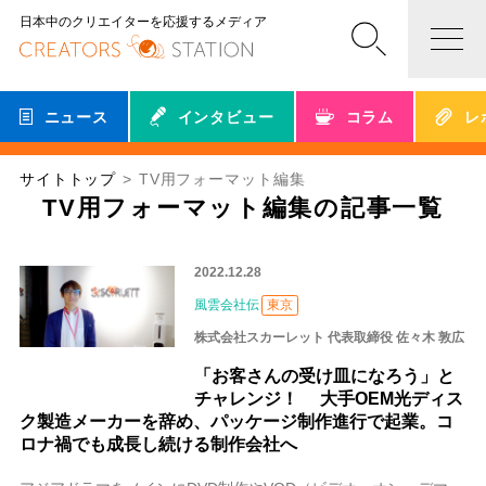
日本中のクリエイターを応援するメディア
ニュース
インタビュー
コラム
レ
サイトトップ
TV用フォーマット編集
TV用フォーマット編集の記事一覧
2022.12.28
風雲会社伝
東京
株式会社スカーレット 代表取締役 佐々木 敦広
「お客さんの受け皿になろう」と
チャレンジ！ 大手OEM光ディス
ク製造メーカーを辞め、パッケージ制作進行で起業。コ
ロナ禍でも成長し続ける制作会社へ