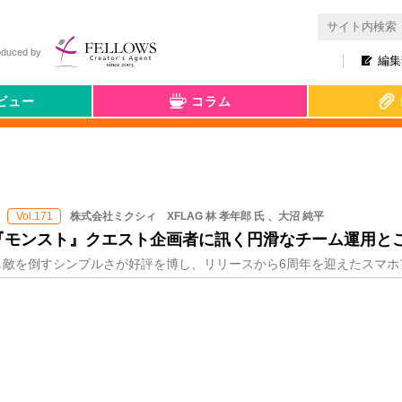
oduced by
編集
ビュー
コラム
株式会社ミクシィ XFLAG 林 孝年郎 氏 、大沼 純平
Vol.171
『モンスト』クエスト企画者に訊く円滑なチーム運用と