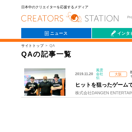
日本中のクリエイターを応援するメディア
Pr
ニュース
インタ
サイトトップ
QA
会社伝
QAの記事一覧
風雲
2019.11.20
会社
大阪
伝
ヒットを狙ったゲーム