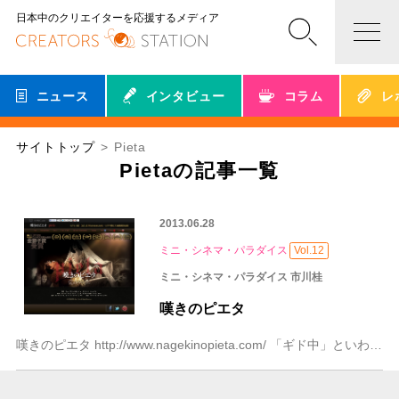
日本中のクリエイターを応援するメディア
ニュース
インタビュー
コラム
レ
サイトトップ
Pieta
Pietaの記事一覧
2013.06.28
ミニ・シネマ・パラダイス
Vol.12
ミニ・シネマ・パラダイス 市川桂
嘆きのピエタ
嘆きのピエタ http://www.nagekinopieta.com/ 「ギド中」といわれる先生がいたなぁ、と、「キム・ギドク」という名前を見ると、いつも思い