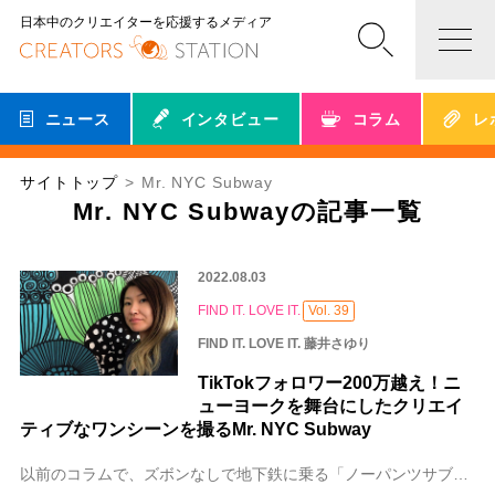
日本中のクリエイターを応援するメディア
ニュース
インタビュー
コラム
レ
サイトトップ
Mr. NYC Subway
Mr. NYC Subwayの記事一覧
2022.08.03
FIND IT. LOVE IT.
Vol. 39
FIND IT. LOVE IT. 藤井さゆり
TikTokフォロワー200万越え！ニ
ューヨークを舞台にしたクリエイ
ティブなワンシーンを撮るMr. NYC Subway
以前のコラムで、ズボンなしで地下鉄に乗る「ノーパンツサブウェイライド」などのいたずらを仕掛けるImprov Everywhereというニューヨークのパフォーマン