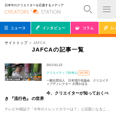
日本中のクリエイターを応援するメディア
ニュース
インタビュー
コラム
レ
サイトトップ
JAFCA
JAFCAの記事一覧
2013.01.23
クリエイティブ好奇心
Vol.90
一般社団法人 日本流行色協会 クリエイテ
ィブディレクター 大澤かほる
今、クリエイターが知っておくべ
き 『流行色』 の世界
テレビや雑誌で「今年のトレンドカラーは？」と話題になることも多い「流行色」。この「流行色」がどのように定まっていくか、その仕組みをご存知ですか？「流行色」は世界