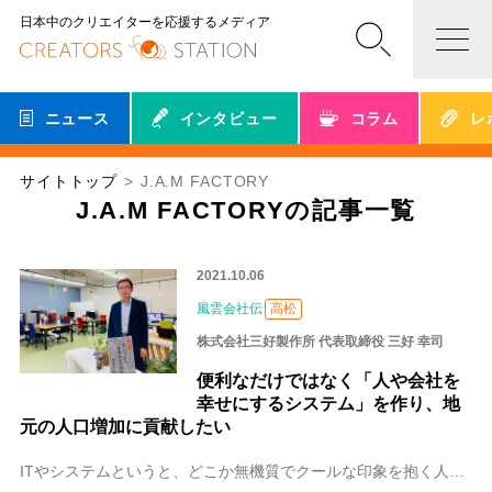
日本中のクリエイターを応援するメディア
ニュース
インタビュー
コラム
レ
サイトトップ
J.A.M FACTORY
J.A.M FACTORYの記事一覧
2021.10.06
風雲会社伝
高松
株式会社三好製作所 代表取締役 三好 幸司
便利なだけではなく「人や会社を
幸せにするシステム」を作り、地
元の人口増加に貢献したい
ITやシステムというと、どこか無機質でクールな印象を抱く人も少なくないかもしれません。しかし香川県高松市でシステム開発に取り組む三好製作所はちょっと違います。掲