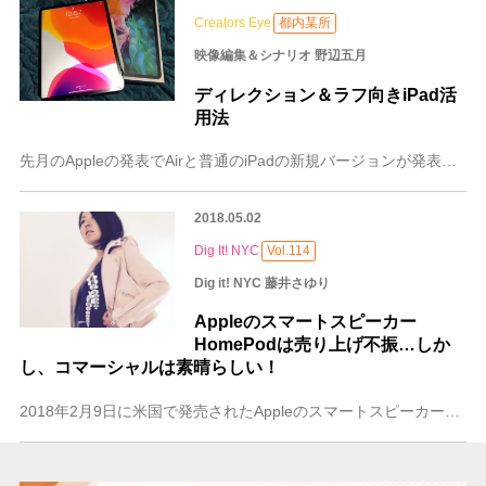
Creators Eye
都内某所
映像編集＆シナリオ 野辺五月
ディレクション＆ラフ向きiPad活
用法
先月のAppleの発表でAirと普通のiPadの新規バージョンが発表されたことを受け、興味がわいてきた私は「サブマシン」として、iPad proを購入しました。
2018.05.02
Dig It! NYC
Vol.114
Dig it! NYC 藤井さゆり
Appleのスマートスピーカー
HomePodは売り上げ不振…しか
し、コマーシャルは素晴らしい！
2018年2月9日に米国で発売されたAppleのスマートスピーカー「HomePod」（ホームポッド）が、売り上げ不振とのこと。先発のAmazon EchoやGo