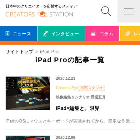
日本中のクリエイターを応援するメディア
ニュース
インタビュー
コラム
レ
サイトトップ
iPad Pro
iPad Proの記事一覧
2020.12.23
Creators Eye
自宅スタジオ
映像編集＆シナリオ 野辺五月
iPad×編集と、限界
iPadのOSにマウスとキーボードが実装されてから、簡単な作業はiPadで完結させる映像の編集者も出てきた――そんな話を聞いていました。では、実際に「どのくらい
2020.12.08