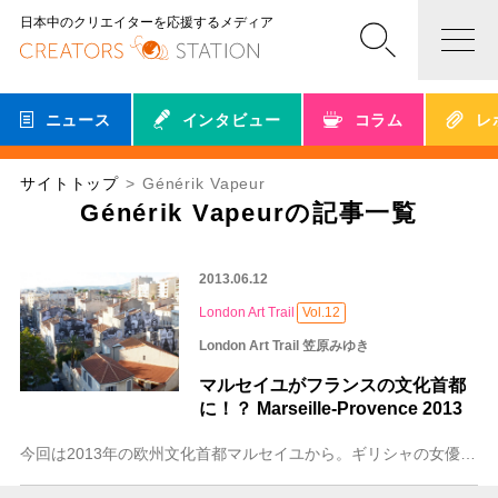
日本中のクリエイターを応援するメディア
ニュース
インタビュー
コラム
レ
サイトトップ
Générik Vapeur
Générik Vapeurの記事一覧
2013.06.12
London Art Trail
Vol.12
London Art Trail 笠原みゆき
マルセイユがフランスの文化首都
に！？ Marseille-Provence 2013
今回は2013年の欧州文化首都マルセイユから。ギリシャの女優で文化大臣であったMelina Mercouriが提唱し1985年にアテネから始まった欧州文化首都は