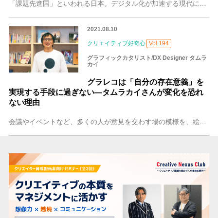
「課題先進国」といわれる日本。デジタル化が加速する現代においてデジタルトランスフォーメーション（DX）の推進は、すべての企業にとって喫緊の課題となっています。
2021.08.10
クリエイティブ好奇心
Vol.194
グラフィックカタリスト/DX Designer タムラ
カイ
グラレコは「自分の存在意義」を
実現する手段に過ぎない―タムラカイさんが変化を恐れ
ない理由
会議やイベントなど、多くの人が意見を交わす場の模様を、絵や図を交えて記録する「グラフィックレコーディング」（グラレコ）。2018年7月にメディアアーティストの落