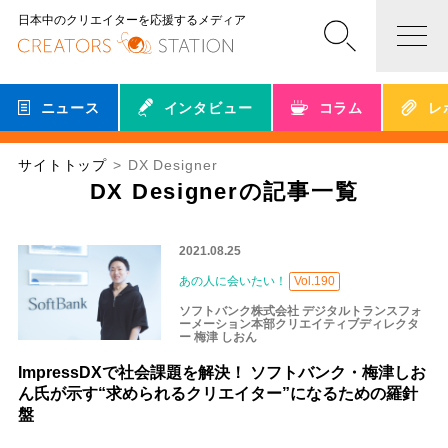
日本中のクリエイターを応援するメディア
ニュース
インタビュー
コラム
レ
サイトトップ
DX Designer
DX Designerの記事一覧
2021.08.25
あの人に会いたい！
Vol.190
ソフトバンク株式会社 デジタルトランスフォ
ーメーション本部クリエイティブディレクタ
ー 梅津 しおん
ImpressDXで社会課題を解決！ ソフトバンク・梅津しお
ん氏が示す“求められるクリエイター”になるための羅針
盤