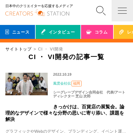
日本中のクリエイターを応援するメディア
ニュース
インタビュー
コラム
レ
サイトトップ
CI ・ VI開発
CI ・ VI開発の記事一覧
2022.10.19
風雲会社伝
福岡
シーグレープデザイン合同会社 代表/アート
ディレクター 芝山 次郎
きっかけは、百貨店の展覧会。論
理的なデザインで様々な分野の思いに寄り添い、課題を
解決
グラフィックやWebのデザイン、ブランディング、イベント運営など、デザインを軸に幅広い事業を展開する、シーグレープデザイン合同会社。東京でキャリアを積んだ芝山