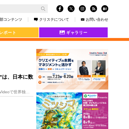
部コンテンツ
クリステについて
お問い合わせ
レポート
ギャラリー
”は、日本に数
漫画、アニメで社会現象を巻き起こした『【推しの子】』がついにドラマ&映画化されました。Prime Videoで世界独占配信中の全8話のドラマシリーズ、そ