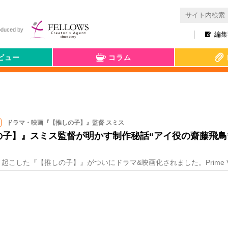
oduced by
編集
ビュー
コラム
ドラマ・映画『【推しの子】』監督 スミス
の子】』スミス監督が明かす制作秘話“アイ役の齋藤飛鳥