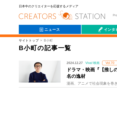
日本中のクリエイターを応援するメディア
Pr
ニュース
インタ
サイトトップ
B小町
会社伝
B小町の記事一覧
2024.12.27
Viva! 映画
Vol.70
ドラマ・映画『【推し
名の逸材