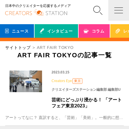
日本中のクリエイターを応援するメディア
ニュース
インタビュー
コラム
レ
サイトトップ
ART FAIR TOKYO
ART FAIR TOKYOの記事一覧
2023.03.15
Creators Eye
東京
クリエイターズステーション編集部 編集部U
芸術にどっぷり浸かる！ 「アート
フェア東京2023」
アートってなに？ 直訳すると、「芸術」「美術」。一般的に想像されるのは学校の授業で習った著名な絵画でしょうか。よく、「アートに触れて、感性を育もう」といったこと