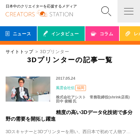
日本中のクリエイターを応援するメディア
ニュース
インタビュー
コラム
レ
サイトトップ
3Dプリンター
3Dプリンターの記事一覧
2017.05.24
風雲会社伝
福岡
株式会社アシスト 常務取締役(shrink店長)
田中 俊輔 氏
精度の高い3Dデータ化技術で多分
野の需要を開拓し躍進
3Dスキャナーと3Dプリンターを用い、西日本で初めて人物フィギュア制作専門店をスタートさせた株式会社アシスト。新機軸の事業を展開するなかで幅広いニーズに対応しな