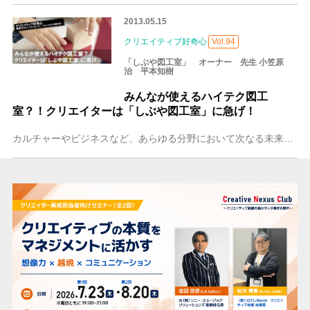
2013.05.15
クリエイティブ好奇心
Vol.94
「しぶや図工室」 オーナー 先生 小笠原
治 平本知樹
みんなが使えるハイテク図工
室？！クリエイターは「しぶや図工室」に急げ！
カルチャーやビジネスなど、あらゆる分野において次なる未来像を発信し続ける街・渋谷に新しいクリエイティブスポットが誕生しました。その名も「しぶや図工室」。家庭用も