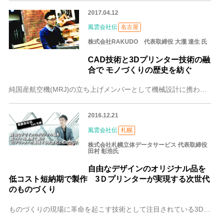
2017.04.12
風雲会社伝
名古屋
株式会社RAKUDO 代表取締役 大瀧 達生 氏
CAD技術と3Dプリンター技術の融
合で モノづくりの歴史を紡ぐ
純国産航空機(MRJ)の立ち上げメンバーとして機械設計に携わるキャリアを持つ大瀧達生(おおたき たつお)代表取締役は、CAD技術と3Dプリンター、AI(人工知能
2016.12.21
風雲会社伝
札幌
株式会社札幌立体データサービス 代表取締役
田村 彰浩氏
自由なデザインのオリジナル品を
低コスト短納期で製作 3Ｄプリンターが実現する次世代
のものづくり
ものづくりの現場に革命を起こす技術として注目されている3Dプリンター。株式会社札幌立体データサービスは3Dプリンティングに必要な3Dデータの作成代行や、3Dデー