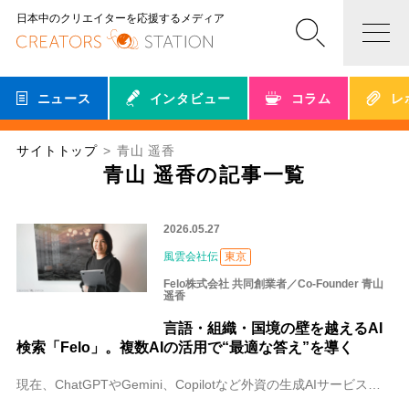
日本中のクリエイターを応援するメディア
ニュース
インタビュー
コラム
レ
サイトトップ
青山 遥香
青山 遥香の記事一覧
2026.05.27
風雲会社伝
東京
Felo株式会社 共同創業者／Co-Founder 青山
遥香
言語・組織・国境の壁を越えるAI
検索「Felo」。複数AIの活用で“最適な答え”を導く
現在、ChatGPTやGemini、Copilotなど外資の生成AIサービスが急速に普及していますが、日本語特有の文脈理解や、海外情報を含む情報収集が難しいとい