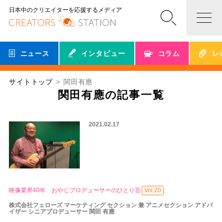
日本中のクリエイターを応援するメディア
ニュース
インタビュー
コラム
レ
サイトトップ
関田有應
関田有應の記事一覧
2021.02.17
映像業界40年 おやじプロデューサーのひとり言
Vol.20
株式会社フェローズ マーケティング セクション 兼 アニメセクション アドバ
イザー シニアプロデューサー 関田 有應