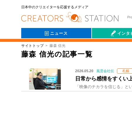
日本中のクリエイターを応援するメディア
Pr
ニュース
インタ
サイトトップ
藤森 信光
会社伝
藤森 信光の記事一覧
2026.05.20
風雲会社伝
札幌
日常から感情をすくい