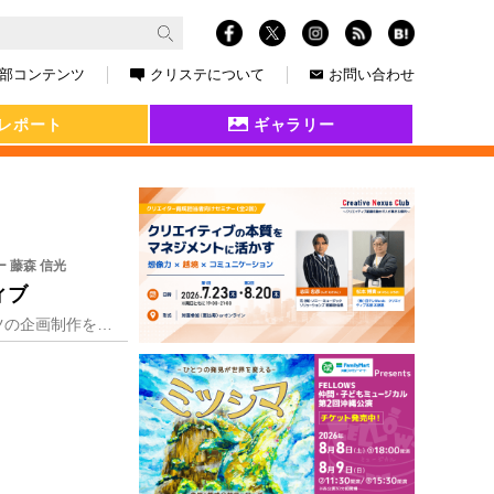
部コンテンツ
クリステについて
お問い合わせ
レポート
ギャラリー
 藤森 信光
ィブ
「映像のチカラを信じる」という信条のもと、見る人の感情に訴える映像・Web・デジタルコンテンツの企画制作を行う札幌の株式会社REACTOR。日常の中から生まれる