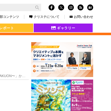
部コンテンツ
クリステについて
お問い合わせ
レポート
ギャラリー
初投稿記念ということで、地元の大阪府茨木市を、市が後援する一大ビール・音楽フェスタ「麦音〜BAKUON〜」からPRしたい。 10月7、8日の週末、市役所前の大広