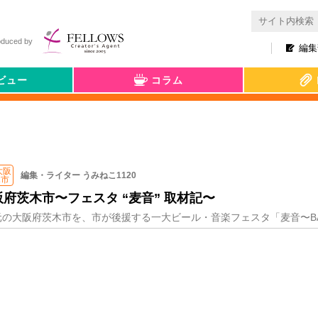
oduced by
編集
ビュー
コラム
 大阪
編集・ライター うみねこ1120
木市
府茨木市〜フェスタ “麦音” 取材記〜