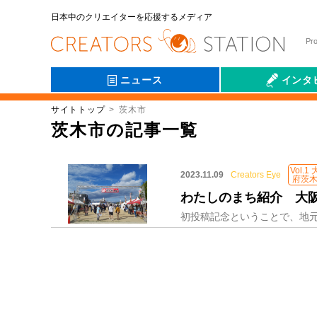
日本中のクリエイターを応援するメディア
Pr
ニュース
インタ
サイトトップ
茨木市
会社伝
茨木市の記事一覧
Vol.1
2023.11.09
Creators Eye
府茨
わたしのまち紹介 大阪