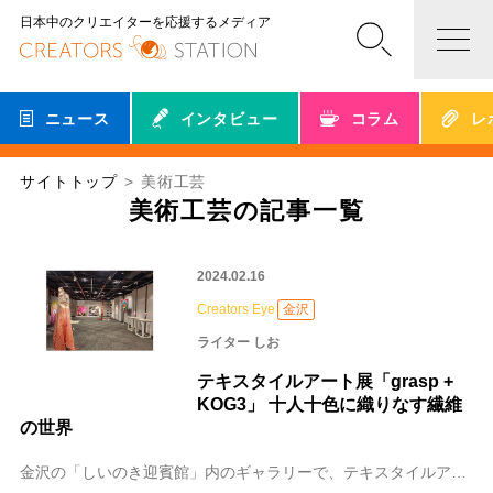
日本中のクリエイターを応援するメディア
ニュース
インタビュー
コラム
レ
サイトトップ
美術工芸
美術工芸の記事一覧
2024.02.16
Creators Eye
金沢
ライター しお
テキスタイルアート展「grasp +
KOG3」 十人十色に織りなす繊維
の世界
金沢の「しいのき迎賓館」内のギャラリーで、テキスタイルアート展「grasp + KOG3」が2月12日まで開催されました。 福岡県のテキスタイル＆ファイバーアー