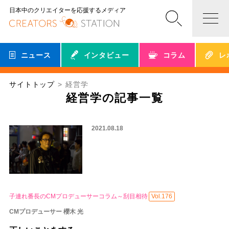
日本中のクリエイターを応援するメディア
ニュース
インタビュー
コラム
レ
サイトトップ
経営学
経営学の記事一覧
2021.08.18
子連れ番長のCMプロデューサーコラム～刮目相待
Vol.176
CMプロデューサー 櫻木 光