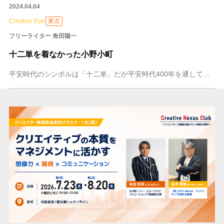
2024.04.04
Creators Eye
東京
フリーライター 角田陽一
十二単を着なかった小野小町
平安時代のシンボルは「十二単」だが平安時代400年を通してだろうか 令和6年の大河ドラマは「光る君へ」「源氏物語」の作者である紫式部を主人公に据えた、大河ドラマ