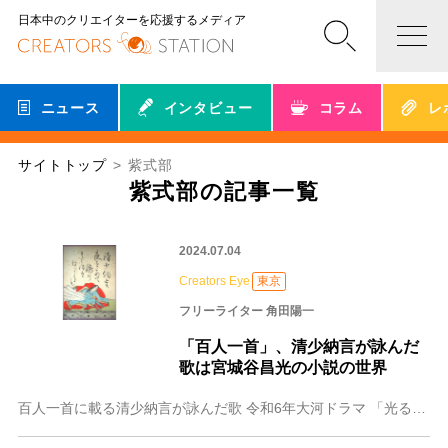
日本中のクリエイターを応援するメディア
ニュース
インタビュー
コラム
レ
サイトトップ
紫式部
紫式部の記事一覧
2024.07.04
Creators Eye
東京
フリーライター 角田陽一
「百人一首」、清少納言が詠んだ
歌は宮城谷昌光の小説の世界
百人一首に載る清少納言が詠んだ歌 令和6年大河ドラマ 「光る君へ」。 主人公は言わずと知れた紫式部、源氏物語の作者。そして彼女と並び立つ平安の才女と言えば清少