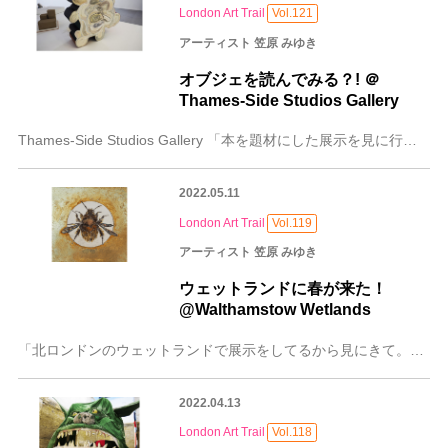
London Art Trail
Vol.121
アーティスト 笠原 みゆき
オブジェを読んでみる？! ＠
Thames-Side Studios Gallery
Thames-Side Studios Gallery 「本を題材にした展示を見に行こうよ。」そんな言葉に誘われ、行った先は第68回でも紹介した南ロンドン、テム
2022.05.11
London Art Trail
Vol.119
アーティスト 笠原 みゆき
ウェットランドに春が来た！
@Walthamstow Wetlands
「北ロンドンのウェットランドで展示をしてるから見にきて。」友人からこんなメールが。ラムサール条約では、「ウェットランド（湿地）とは、天然のものであるか人工のもの
2022.04.13
London Art Trail
Vol.118