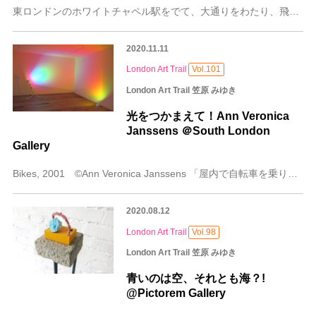
東ロンドンのホワイトチャペル駅をでて、大通りをわたり、飛び込み専用の仮設ワクチン接種会場であるワゴン車の並ぶNHS病院の前を通り越すと左手遠方に人集りが。その人
2020.11.11
London Art Trail
Vol.101
London Art Trail 笠原 みゆき
光をつかまえて！Ann Veronica
Janssens ＠South London
Gallery
Bikes, 2001 ©Ann Veronica Janssens 「屋内で自転車を乗り回してはいけません！」と思わず叫びたくなるのですが、ここはアートギャラ
2020.08.12
London Art Trail
Vol.98
London Art Trail 笠原 みゆき
青いのは空、それとも海？!
@Pictorem Gallery