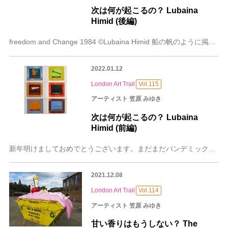
次は何が起こるの？ Lubaina
Himid (後編)
freedom and Change 1984 ©Lubaina Himid 船の帆のように掲げられたピンクの画布、実はベッドシーツ。描かれているのは砂浜を踊る
2022.01.12
London Art Trail
Vol.115
アーティスト 笠原 みゆき
次は何が起こるの？ Lubaina
Himid (前編)
新年明けましておめでとうございます。まだまだパンデミックが続く中、レポートが難しいこともあると思いますが、今年も引き続きどうぞよろしくおねがいします。 さて今回
2021.12.08
London Art Trail
Vol.114
アーティスト 笠原 みゆき
甘い香りはもうしない？ The