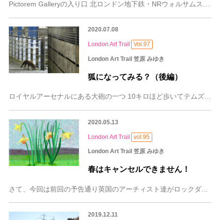
Pictorem Galleryの入り口 北ロンドン地下鉄・NRウォルサムストウ・セントラル（Walthamstow Central）駅を出て、大通りのホウ・ス
2020.07.08
London Art Trail
Vol.97
London Art Trail 笠原 みゆき
狐になってみる？（後編）
ロイヤルアーセナルにある大砲の一つ 10キロほど歩いてテムズ川沿いグリニッチ区に属するウーリッジ (Woolwich)の町のロイヤルアーセナルに到着。「Arse
2020.05.13
London Art Trail
vol.95
London Art Trail 笠原 みゆき
春はキャンセルできません！
さて、今回は前回の予告通り英国のアーチィスト達がロックダウン下でどんな行動を起こしているのかみていきたいと思います。 「Two Audio Walk」のための音
2019.12.11