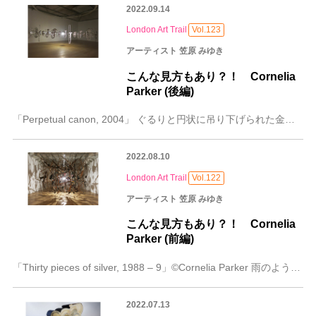
2022.09.14
London Art Trail
Vol.123
アーティスト 笠原 みゆき
こんな見方もあり？！ Cornelia
Parker (後編)
「Perpetual canon, 2004」 ぐるりと円状に吊り下げられた金管楽器は６0台。壁にはその影も映り込み、壮大なブラスバンドのよう。でもなんか変？ぶ
2022.08.10
London Art Trail
Vol.122
アーティスト 笠原 みゆき
こんな見方もあり？！ Cornelia
Parker (前編)
「Thirty pieces of silver, 1988 – 9」©Cornelia Parker 雨のように降り注ぐピアノ線。そこから吊るされているのは、
2022.07.13