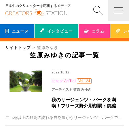
日本中のクリエイターを応援するメディア
ニュース
インタビュー
コラム
レ
サイトトップ
笠原みゆき
笠原みゆきの記事一覧
2022.10.12
London Art Trail
Vol.124
アーティスト 笠原 みゆき
秋のリージェンツ・パークを満
喫！フリーズ野外彫刻展：前編
二百種以上の野鳥の訪れる自然豊かなリージェンツ・パークで、ユリカモメ、カナダガン、オオバンなどがお出迎え。公園は410エイカー東京ドーム36個分の広さ。 野鳥の