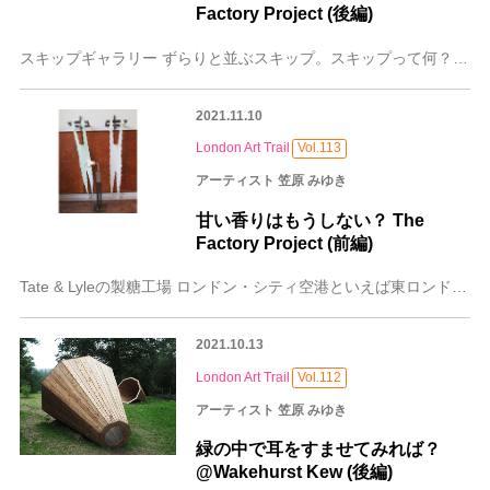
Factory Project (後編)
スキップギャラリー ずらりと並ぶスキップ。スキップって何？といわれると、住宅改装作業などで出た建材等をぶち込んで、そのまま引き取ってもらう廃材投棄箱。いわゆるレ
2021.11.10
London Art Trail
Vol.113
アーティスト 笠原 みゆき
甘い香りはもうしない？ The
Factory Project (前編)
Tate & Lyleの製糖工場 ロンドン・シティ空港といえば東ロンドン、テムズ川沿岸の再開発地域ドックランズにある、ロンドン市内（ゾーン３）にある唯一
2021.10.13
London Art Trail
Vol.112
アーティスト 笠原 みゆき
緑の中で耳をすませてみれば？
@Wakehurst Kew (後編)