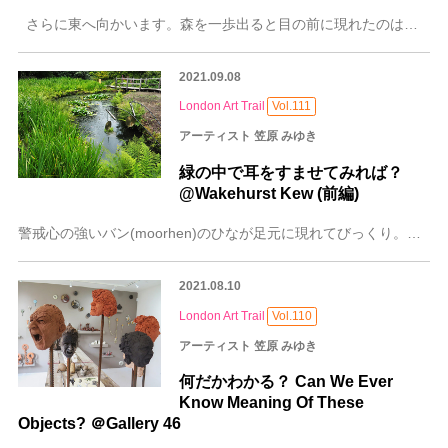
さらに東へ向かいます。森を一歩出ると目の前に現れたのは野草の草原、ワイルドフラワーメドー。草原の中のデッキチェアでリラックスできるブルーマーズ・バレーに入っ
2021.09.08
London Art Trail
Vol.111
アーティスト 笠原 みゆき
緑の中で耳をすませてみれば？
@Wakehurst Kew (前編)
警戒心の強いバン(moorhen)のひなが足元に現れてびっくり。こんなに間近でみたのは初めて。 緑豊かな美しい池の先には白亜の邸宅がゆったり構え、水辺は水鳥の親
2021.08.10
London Art Trail
Vol.110
アーティスト 笠原 みゆき
何だかわかる？ Can We Ever
Know Meaning Of These
Objects? ＠Gallery 46