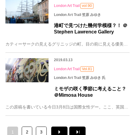
London Art Trail
vol.90
London Art Trail 笠原 みゆき
港町で見つけた幾何学模様？！ ＠
Stephen Lawrence Gallery
カティーサークの見えるグリニッジの町。目の前に見える優美な船はかつての紅茶輸送のための快速船、ティークリッパーとして知られるカティーサーク！ ここはかつて国際的
2019.03.13
London Art Trail
Vol.81
London Art Trail 笠原 みゆき 氏
ミモザの咲く季節に考えること？
＠Mimosa House
この原稿を書いている今日3月8日は国際女性デー。ここ、英国でも女性の政治的自由と平等を訴える様々な催しが各地で行われて、アートも例外ではありません。今回はそんな
1
2
3