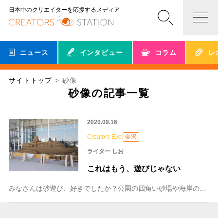
日本中のクリエイターを応援するメディア
ニュース
インタビュー
コラム
レ
サイトトップ
砂像
砂像の記事一覧
2020.09.16
Creators Eye
金沢
ライター しお
これはもう、遊びじゃない
みなさんは砂遊び、好きでしたか？公園の四角い砂場や海岸の砂浜で、巨大プリンを作ってみたり、砂の城を作ってみたり。 わたしは波打ち際からぐぐっと棒で水脈を作り、砂