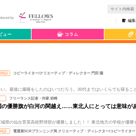
oduced by
編集
ビュー
コラム
コピーライター/クリエーティブ・ディレクター 門田 陽
08話
フリーランス記者・作家 岩崎
台
園の優勝旗が白河の関越え……東北人にとっては意味が
電通第5CRプランニング局 クリエーティブ・ディレクター/コピーライター 
84話