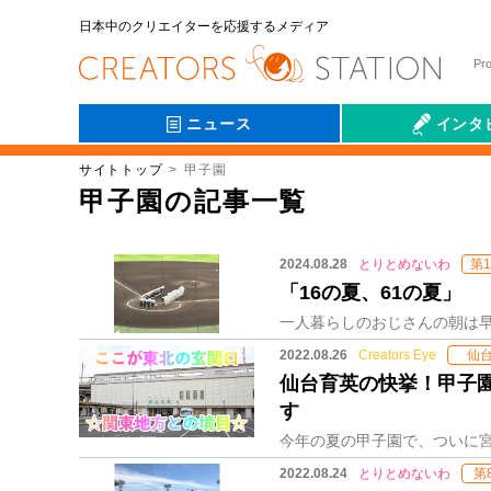
日本中のクリエイターを応援するメディア
Pr
ニュース
インタ
サイトトップ
甲子園
会社伝
甲子園の記事一覧
2024.08.28
とりとめないわ
第1
「16の夏、61の夏」
2022.08.26
Creators Eye
仙
仙台育英の快挙！甲子
す
2022.08.24
とりとめないわ
第