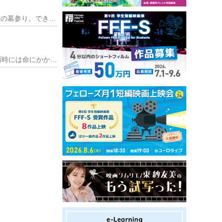
2022年8月。今年の夏はいっちょ前に長めの夏休みを取りました。最大の目的は地元福岡に帰ってお盆の墓参り。できれば同窓会的なものにも参加したかったのですが、コロ
この夏、命にかかわる危険な暑さという言葉を初めて聞きました。そして何度も聞きました。確か梅雨時には命にかかわる危険な大雨という言葉もよく聞いたと思います。近い将