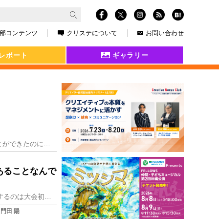
部コンテンツ
クリステについて
お問い合わせ
レポート
ギャラリー
一人暮らしのおじさんの朝は早い。最後に爆睡をしたのはいつだろう。30代まではいくらでも寝ることができたのに、今はもうそんなにぐっすり寝る体力がありません。前日に
あることなんで
今年の夏の甲子園で、ついに宮城県の仙台育英高校野球部が優勝しました！！ 東北地方の学校が優勝するのは大会初、しかも準決勝で福島県の聖光学院高校を破り、彼らの思い
門田 陽