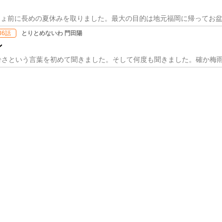
とりとめないわ 門田陽
36話
ン