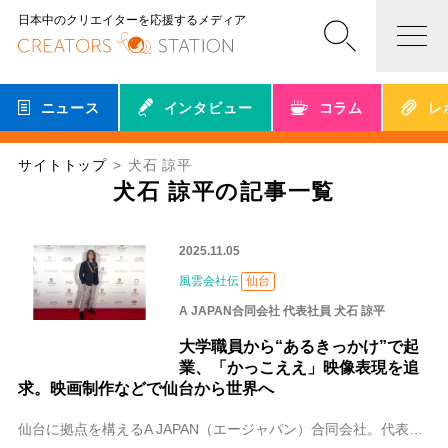
日本中のクリエイターを応援するメディア
ニュース
インタビュー
コラム
レ
サイトトップ
犬石 諒平
犬石 諒平の記事一覧
2025.11.05
風雲会社伝
仙台
A JAPAN合同会社 代表社員 犬石 諒平
大学職員から“あるきっかけ”で起
業、「かっこええ」映像表現を追
求。映画制作などで仙台から世界へ
仙台に拠点を構えるA JAPAN（エージャパン）合同会社。代表の犬石 諒平（いぬいし りょうへい）さんは、友人の結婚式をきっかけに映像の魅力に目覚め、仕事を通し