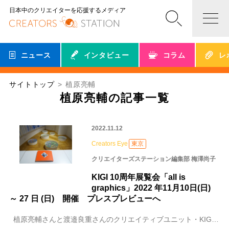
日本中のクリエイターを応援するメディア
ニュース
インタビュー
コラム
レ
サイトトップ
植原亮輔
植原亮輔の記事一覧
2022.11.12
Creators Eye
東京
クリエイターズステーション編集部 梅澤尚子
KIGI 10周年展覧会「all is
graphics」2022 年11月10日(日)
～ 27 日 (日) 開催 プレスプレビューへ
植原亮輔さんと渡邉良重さんのクリエイティブユニット・KIGI（キギ）の10周年を記念する展覧会「all is graphics」が、本日より 、東京都渋谷区