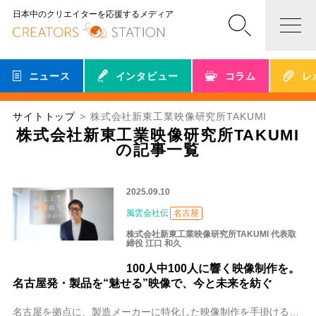
日本中のクリエイターを応援するメディア
ニュース
インタビュー
コラム
レ
サイトトップ
株式会社新東工業映像研究所TAKUMI
株式会社新東工業映像研究所TAKUMI
の記事一覧
2025.09.10
風雲会社伝
名古屋
株式会社新東工業映像研究所TAKUMI 代表取
締役 江口 和久
100人中100人に響く映像制作を。
名古屋発・製品を“魅せる”映像で、今と未来を紡ぐ
名古屋を拠点に、製造メーカーに特化した映像制作を手掛ける株式会社新東工業映像研究所TAKUMI。代表の江口 和久（えぐち かずひさ）さんはCM業界での豊富な経験