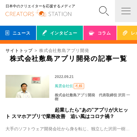
日本中のクリエイターを応援するメディア
ニュース
インタビュー
コラム
レ
サイトトップ
株式会社敷島アプリ開発
株式会社敷島アプリ開発の記事一覧
2022.09.21
風雲会社伝
札幌
株式会社敷島アプリ開発 代表取締役 沢田 一
樹
起業したら“あの”アプリが大ヒッ
ト スマホアプリで業務改善 追い風はコロナ禍？
大手のソフトウェア開発会社から身を転じ、独立した沢田一樹（さわだ かずき）さん。スマートフォンのアプリケーションなどを開発する、北海道札幌市の「株式会社敷島アプ