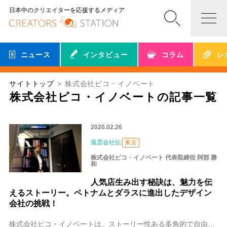
日本中のクリエイターを応援するメディア
ニュース
インタビュー
コラム
レ
サイトトップ
株式会社ピコ・イノベート
株式会社ピコ・イノベートの記事一覧
2020.02.26
風雲会社伝
東京
株式会社ピコ・イノベート 代表取締役 阿部 勝
和
人気店生み出す秘訣は、魅力を伝
えるストーリー。ベトナムとダラスに進出したデザイン
会社の挑戦！
株式会社ピコ・イノベートは、ストーリー性ある多角的で自由なコンセプトと日常を非日常に変えるデザインを売りに、飲食店やオフィスのデザイン設計、施工を行っている。最