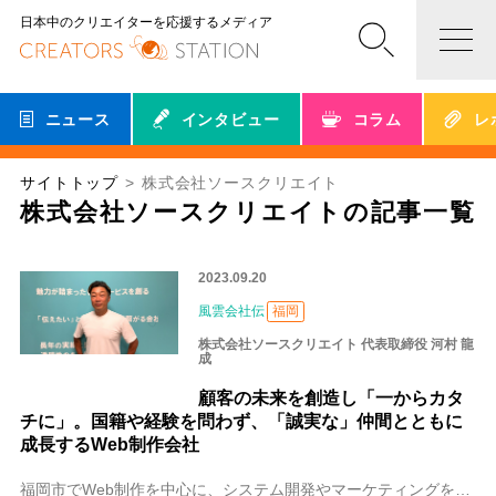
日本中のクリエイターを応援するメディア
ニュース
インタビュー
コラム
レ
サイトトップ
株式会社ソースクリエイト
株式会社ソースクリエイトの記事一覧
2023.09.20
風雲会社伝
福岡
株式会社ソースクリエイト 代表取締役 河村 龍
成
顧客の未来を創造し「一からカタ
チに」。国籍や経験を問わず、「誠実な」仲間とともに
成長するWeb制作会社
福岡市でWeb制作を中心に、システム開発やマーケティングを行っている株式会社ソースクリエイト。医療や物流、飲食など、この5年で4,000件以上もの案件をこなして