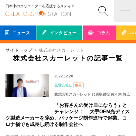
日本中のクリエイターを応援するメディア
ニュース
インタビュー
コラム
レ
サイトトップ
株式会社スカーレット
株式会社スカーレットの記事一覧
2022.12.28
風雲会社伝
東京
株式会社スカーレット 代表取締役 佐々木 敦広
「お客さんの受け皿になろう」と
チャレンジ！ 大手OEM光ディス
ク製造メーカーを辞め、パッケージ制作進行で起業。コ
ロナ禍でも成長し続ける制作会社へ