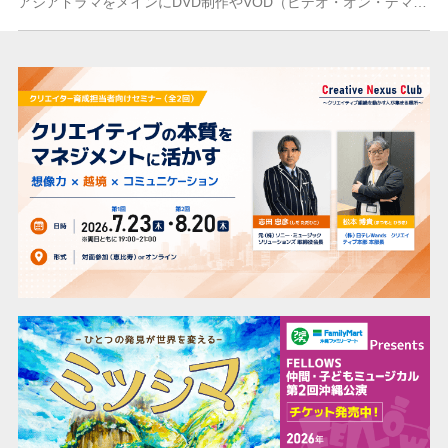
アジアドラマをメインにDVD制作やVOD（ビデオ・オン・デマンド）配信用のデータ制作……さらには日本語吹替版、映像翻訳・字幕制作などかゆいところに手が届く、ポス