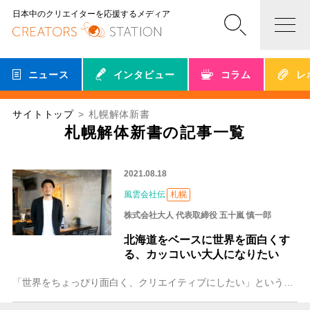
日本中のクリエイターを応援するメディア
ニュース
インタビュー
コラム
レ
サイトトップ
札幌解体新書
札幌解体新書の記事一覧
2021.08.18
風雲会社伝
札幌
株式会社大人 代表取締役 五十嵐 慎一郎
北海道をベースに世界を面白くす
る、カッコいい大人になりたい
「世界をちょっぴり面白く、クリエイティブにしたい」という思いから、人との出会いの場や、人を楽しませる企画を次々と立ち上げる「株式会社大人」。 その代表取締役の五