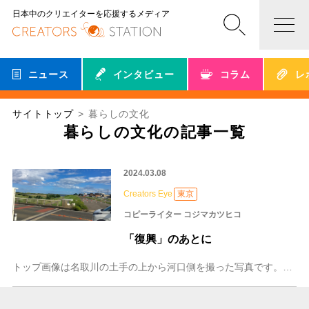
日本中のクリエイターを応援するメディア
ニュース
インタビュー
コラム
レ
サイトトップ
暮らしの文化
暮らしの文化の記事一覧
2024.03.08
Creators Eye
東京
コピーライター コジマカツヒコ
「復興」のあとに
トップ画像は名取川の土手の上から河口側を撮った写真です。画面左手が名取川で右手が土手、 正面の奥に仙台湾の海が見えます。 テレビのニ