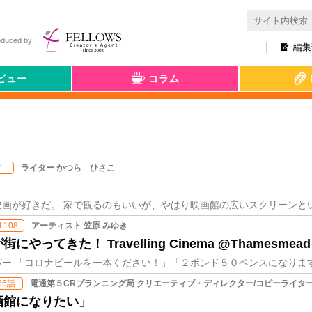
oduced by
編集
ビュー
コラム
ライター かつら ひさこ
京
アーティスト 笠原 みゆき
l.108
てきた！ Travelling Cinema @Thamesmead 
電通第５CRプランニング局 クリエーティブ・ディレクター/コピーライター
66話
画館になりたい」