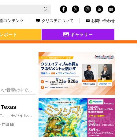
部コンテンツ
クリステについて
お問い合わせ
レポート
ギャラリー
度々書いている気もするが、映画が好きだ。 家で観るのもいいが、やはり映画館の広いスクリーンといい音響の中で観るのが好きだ。 配信などで観るのは自分の都合で止めた
Texas
シネマのモバイル屋台アートバー 「コロナビールを一本ください！」「２ポンド５０ペンスになります。」モバイル屋台バーでビールを注文する女性。５月半ばにはロックダウ
 門田 陽