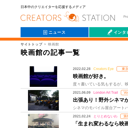
日本中のクリエイターを応援するメディア
Pr
ニュース
インタ
サイトトップ
映画館
会社伝
映画館の記事一覧
2022.02.28
Creators Eye
東
映画館が好き。
2021.06.09
London Art Trail
Vo
出張あり！野外シネマが街にやっ
2021.02.24
とりとめないわ
第
「生まれ変わるなら映