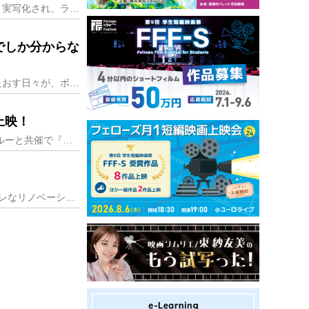
全米はよく震えます。そして全米はよく泣きます。映画化不可能と言われたあの待望の作品はもれなく実写化され、ラスト１０分には衝撃が走り、誰もが伝説の目撃者になれそう
でしか分からな
なけなしのお金だけ持って、大阪のミナミ千日前や新世界国際劇場に繰り出しては、一人で映画を見たおす日々が、ボクの20代は黄金の日々だった。千日前には大劇ビルという
上映！
東京国立博物館(所在地：東京都台東区)は、2018年9月21日(金)、22日(土)に、移動映画館キノ・イグルーと共催で『博物館で野外シネマ』を開催します。今回の
福岡市の中心エリアにありながら、人情が色濃く残る美野島商店街。その一角にある2階建てのオシャレなリノベーション物件が、有限会社アンジェリカのオフィスです。同社は