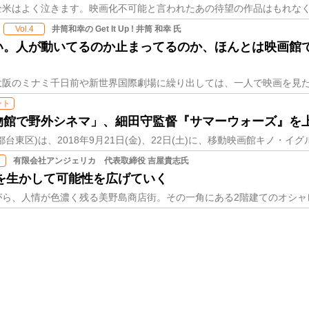
井筒和幸の Get It Up ! 井筒 和幸 氏
Vol.4
い。人が動いてるのか止まってるのか、ほんとは映画館
ント
物館で野外シネマ」、細田守監督『サマーウォーズ』を
有限会社アンジェリカ 代表取締役 吉屋貴志氏
を生かして可能性を広げていく