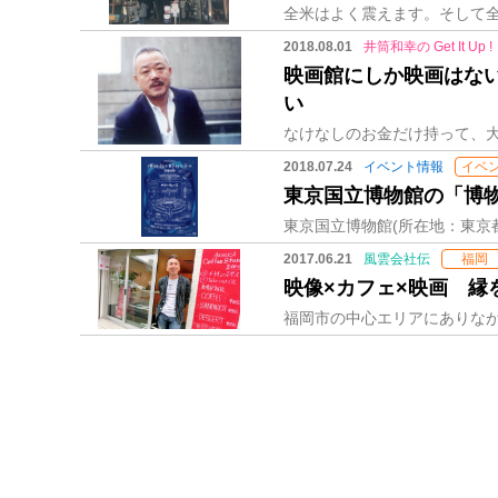
2018.08.01
井筒和幸の Get It Up !
映画館にしか映画はな
い
2018.07.24
イベント情報
イベ
東京国立博物館の「博
2017.06.21
風雲会社伝
福岡
映像×カフェ×映画 縁