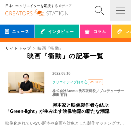
日本中のクリエイターを応援するメディア
ニュース
インタビュー
コラム
レ
サイトトップ
映画『衝動』
映画『衝動』の記事一覧
2022.08.10
クリエイティブ好奇心
Vol.206
株式会社Atemo 代表取締役／プロデューサー
和田 有啓
脚本家と映像製作者を結ぶ
「Green-light」が生み出す映像物流の新たな潮流
映像化されていない脚本や企画を対象とした製作マッチングサイト「Green-light（グリーンライト）」は、脚本や企画をアップロードする脚本家や監督と、掲載され