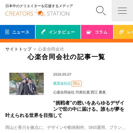
日本中のクリエイターを応援するメディア
ニュース
インタビュー
コラム
レ
サイトトップ
心楽合同会社
心楽合同会社の記事一覧
2026.05.07
風雲会社伝
岡山
心楽合同会社 代表社員 西江 勇真
“挑戦者”の想いをあらゆるデザイ
ンで世の中に届ける。誰もが夢を
叶えられる世界を目指して
岡山と香川を拠点に、デザインや動画制作、SNS運用、ブランディング支援を展開する心楽（ここらく）合同会社。代表社員の西江 勇真（にしえ ゆうま）さんは、「誰かの